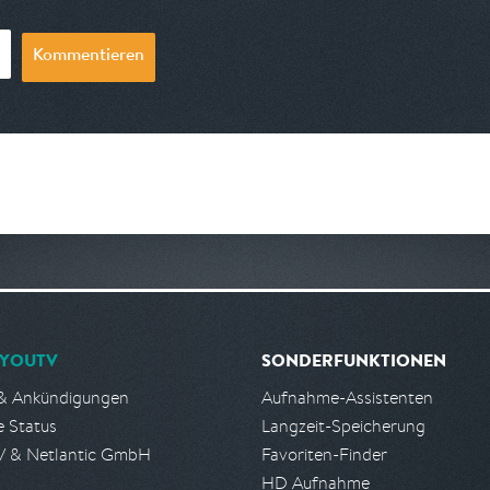
Kommentieren
YOUTV
SONDERFUNKTIONEN
& Ankündigungen
Aufnahme-Assistenten
e Status
Langzeit-Speicherung
 & Netlantic GmbH
Favoriten-Finder
HD Aufnahme