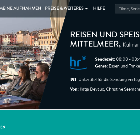
MEINE
AUFNAHMEN
PREISE &
WEITERES
HILFE
REISEN UND SPEI
Kulinar
MITTELMEER
,
Sendezeit:
08:00 - 08:4
Genre:
Essen und Trink
Untertitel für die Sendung verfü
Von:
Katja Devaux, Christine Seeman
GEN