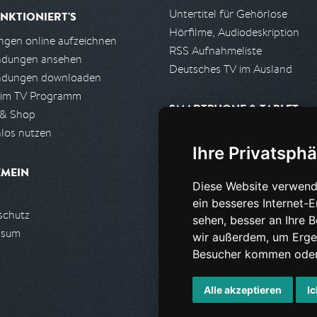
Untertitel für Gehörlose
NKTIONIERT'S
Hörfilme, Audiodeskription
gen online aufzeichnen
RSS Aufnahmeliste
ndungen ansehen
Deutsches TV im Ausland
ndungen downloaden
 im TV Programm
SMARTPHONE & TABLET
 & Shop
los nutzen
iPhone, iPad App
Ihre Privatsphä
Android App
EMEIN
Diese Website verwend
PARTNER
ein besseres Internet-
schutz
Partnerliste
sehen, besser an Ihre 
ssum
Partner werden
wir außerdem, um Erge
Besucher kommen oder 
Alle akzeptieren
Ic