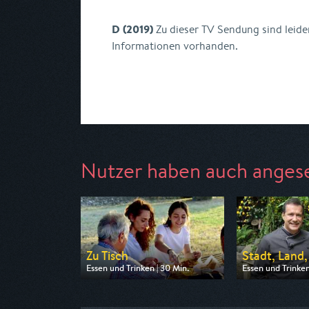
D (2019)
Zu dieser TV Sendung sind leide
Informationen vorhanden.
Nutzer haben auch anges
Zu Tisch
Stadt, Land,
Essen und Trinken | 30 Min.
Essen und Trinken
Ausgestrahlt von arte
Ausgestrahlt von
am 07.08.2026, 11:55
am 06.08.2026, 