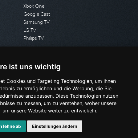
Xbox One
Google Cast
Samsung TV
LG TV
Philips TV
PRESSE
re ist uns wichtig
Presseanfrage stellen
Pressespiegel
et Cookies und Targeting Technologien, um Ihnen
Erlebnis zu ermöglichen und die Werbung, die Sie
HILFE & SUPPORT
Bedürfnisse anzupassen. Diese Technologien nutzen
Häufig gestellte Fragen
bnisse zu messen, um zu verstehen, woher unsere
Anfrage stellen
um unsere Website weiter zu entwickeln.
h lehne ab
Einstellungen ändern