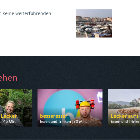
r keine weiterführenden
ehen
 Lecker
besseresser
Lecker aufs
 | 45 Min.
Essen und Trinken | 30 Min.
Essen und Trinken
 ZDF neo
Ausgestrahlt von ZDF info
Ausgestrahlt vo
08:20
am 08.08.2026, 07:00
am 09.08.2026, 