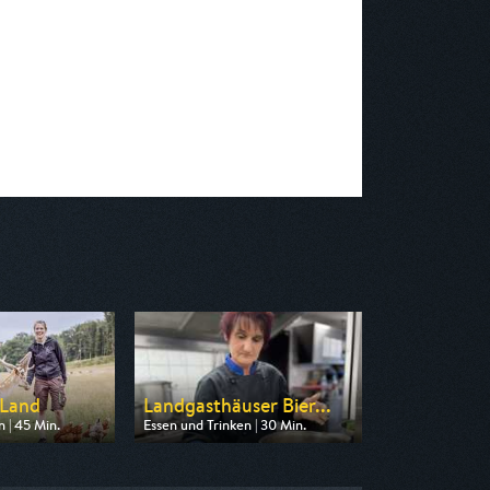
 Land
Landgasthäuser Bier...
 | 45 Min.
Essen und Trinken | 30 Min.
n SWR
Ausgestrahlt von BR
16:15
am 07.08.2026, 19:30