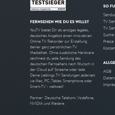
SO FU
Sendun
TV Se
FERNSEHEN WIE DU ES WILLST
TV Se
YouTV bietet Dir als einziges legales,
Suche
deutsches Angebot einen innovativen
Preise
Online TV Rekorder zur Erstellung
deiner ganz persönlichen TV
Kosten
Mediathek. Ohne zusätzliche Hardware
zeichnest du jede Sendung des
ALLG
deutschen Fernsehens nach Wunsch in
der Cloud auf. Streame oder lade
AGB
Deine Lieblings TV Sendungen jederzeit
Daten
via Mac, PC, Tablet, Smartphone oder
Impre
Smart-TV - weltweit!
Partner: Deutsche Telekom, Vodafone,
NVIDIA und Weitere.