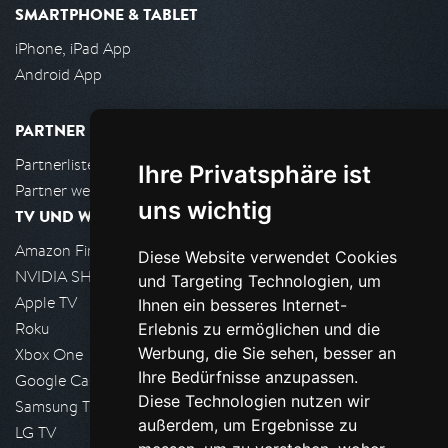
SMARTPHONE & TABLET
iPhone, iPad App
Android App
PARTNER
Partnerliste
Ihre Privatsphäre ist
Partner werden
uns wichtig
TV UND WOHNZIMMER
Amazon FireTV
Diese Website verwendet Cookies
NVIDIA SHIELD, Google TV
und Targeting Technologien, um
Apple TV
Ihnen ein besseres Internet-
Roku
Erlebnis zu ermöglichen und die
Werbung, die Sie sehen, besser an
Xbox One
Ihre Bedürfnisse anzupassen.
Google Cast
Diese Technologien nutzen wir
Samsung TV
außerdem, um Ergebnisse zu
LG TV