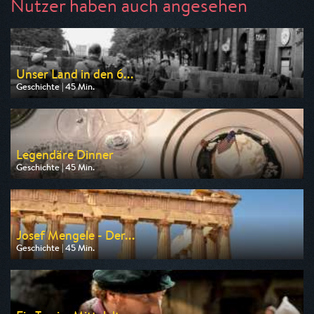
Nutzer haben auch angesehen
Unser Land in den 6...
Geschichte | 45 Min.
Ausgestrahlt von Phoenix
am 09.08.2026, 20:15
Legendäre Dinner
Geschichte | 45 Min.
Ausgestrahlt von Phoenix
am 06.08.2026, 19:15
Josef Mengele - Der...
Geschichte | 45 Min.
Ausgestrahlt von n-tv
am 06.08.2026, 23:30