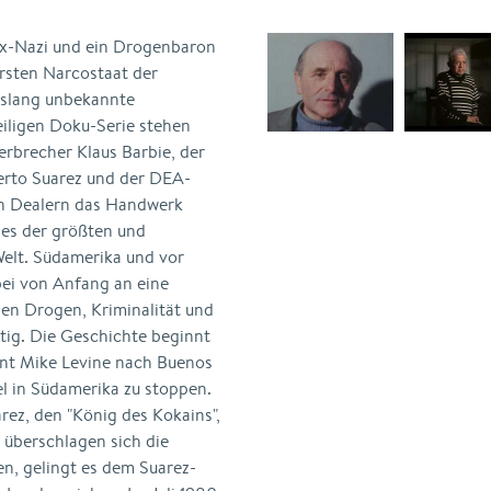
Ex-Nazi und ein Drogenbaron
rsten Narcostaat der
bislang unbekannte
eiligen Doku-Serie stehen
erbrecher Klaus Barbie, der
rto Suarez und der DEA-
en Dealern das Handwerk
ines der größten und
Welt. Südamerika und vor
bei von Anfang an eine
hen Drogen, Kriminalität und
htig. Die Geschichte beginnt
nt Mike Levine nach Buenos
l in Südamerika zu stoppen.
ez, den "König des Kokains",
überschlagen sich die
en, gelingt es dem Suarez-