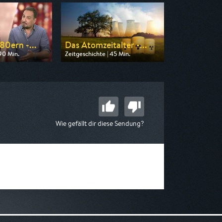
80ern -...
Das Atomzeitalter -...
90 Min.
Zeitgeschichte | 45 Min.
on WDR
Ausgestrahlt von ZDF info
23:15
am 08.08.2026, 02:45
Wie gefällt dir diese Sendung?