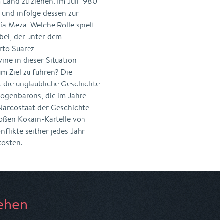
 Land zu ziehen. Im Juli 1980
 und infolge dessen zur
a Meza. Welche Rolle spielt
bei, der unter dem
rto Suarez
ne in dieser Situation
m Ziel zu führen? Die
lt die unglaubliche Geschichte
rogenbarons, die im Jahre
 Narcostaat der Geschichte
roßen Kokain-Kartelle von
flikte seither jedes Jahr
osten.
ehen