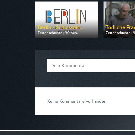
Berlin - Schicksals...
Tödliche Frac
Zeitgeschichte | 90 Min.
Zeitgeschichte | 
Ausgestrahlt von rbb
Ausgestrahlt von
am 11.08.2026, 20:15
am 07.08.2026, 
Keine Kommentare vorhanden