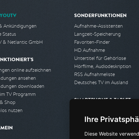
YOUTV
SONDERFUNKTIONEN
& Ankündigungen
Aufnahme-Assistenten
e Status
Langzeit-Speicherung
 & Netlantic GmbH
Favoriten-Finder
HD Aufnahme
Untertitel für Gehörlose
NKTIONIERT'S
Hörfilme, Audiodeskription
gen online aufzeichnen
RSS Aufnahmeliste
ndungen ansehen
Deutsches TV im Ausland
ndungen downloaden
 im TV Programm
SMARTPHONE & TABLET
 & Shop
los nutzen
iPhone, iPad App
Ihre Privatsphä
Android App
EMEIN
Diese Website verwend
PARTNER