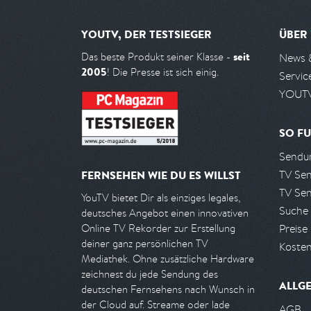
YOUTV, DER TESTSIEGER
ÜBER
seit
Das beste Produkt seiner Klasse -
News 
2005
! Die Presse ist sich einig.
Servic
YOUTV
SO FU
Sendun
TV Se
FERNSEHEN WIE DU ES WILLST
TV Se
YouTV bietet Dir als einziges legales,
Suche
deutsches Angebot einen innovativen
Preise
Online TV Rekorder zur Erstellung
deiner ganz persönlichen TV
Kosten
Mediathek. Ohne zusätzliche Hardware
zeichnest du jede Sendung des
ALLG
deutschen Fernsehens nach Wunsch in
der Cloud auf. Streame oder lade
AGB