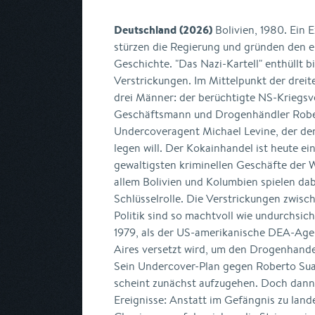
Deutschland (2026)
Bolivien, 1980. Ein 
stürzen die Regierung und gründen den e
Geschichte. "Das Nazi-Kartell" enthüllt 
Verstrickungen. Im Mittelpunkt der dreit
drei Männer: der berüchtigte NS-Kriegsv
Geschäftsmann und Drogenhändler Robe
Undercoveragent Michael Levine, der d
legen will. Der Kokainhandel ist heute e
gewaltigsten kriminellen Geschäfte der 
allem Bolivien und Kolumbien spielen da
Schlüsselrolle. Die Verstrickungen zwisc
Politik sind so machtvoll wie undurchsic
1979, als der US-amerikanische DEA-Age
Aires versetzt wird, um den Drogenhande
Sein Undercover-Plan gegen Roberto Suar
scheint zunächst aufzugehen. Doch dann 
Ereignisse: Anstatt im Gefängnis zu land