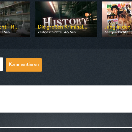
ht - R...
Die großen Kriminal...
Jung in den 
90 Min.
Zeitgeschichte | 45 Min.
Zeitgeschichte | 
 ZDF info
Ausgestrahlt von ZDF info
Ausgestrahlt v
23:15
am 10.08.2026, 18:45
am 08.08.2026, 
Kommentieren