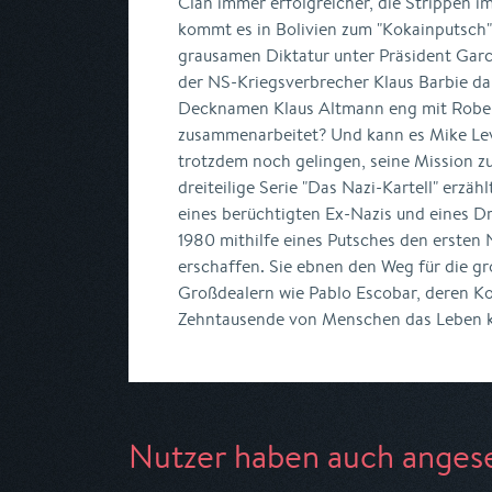
Clan immer erfolgreicher, die Strippen im
kommt es in Bolivien zum "Kokainputsch"
grausamen Diktatur unter Präsident Garcí
der NS-Kriegsverbrecher Klaus Barbie da
Decknamen Klaus Altmann eng mit Robe
zusammenarbeitet? Und kann es Mike Levi
trotzdem noch gelingen, seine Mission zu
dreiteilige Serie "Das Nazi-Kartell" erzäh
eines berüchtigten Ex-Nazis und eines D
1980 mithilfe eines Putsches den ersten
erschaffen. Sie ebnen den Weg für die g
Großdealern wie Pablo Escobar, deren Kon
Zehntausende von Menschen das Leben k
Nutzer haben auch anges