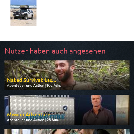
Nutzer haben auch angesehen
Naked Survival: Las...
Abenteuer und Action | 102 Min.
Ausgestrahlt von DMAX
am 08.08.2026, 00:18
Mission Adventure
Abenteuer und Action | 25 Min.
Ausgestrahlt von Pro 7 Maxx
am 07.08.2026, 04:25