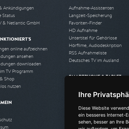
& Ankündigungen
Aufnahme-Assistenten
e Status
Langzeit-Speicherung
 & Netlantic GmbH
Favoriten-Finder
HD Aufnahme
Untertitel für Gehörlose
NKTIONIERT'S
Hörfilme, Audiodeskription
gen online aufzeichnen
RSS Aufnahmeliste
ndungen ansehen
Deutsches TV im Ausland
ndungen downloaden
 im TV Programm
SMARTPHONE & TABLET
 & Shop
los nutzen
iPhone, iPad App
Ihre Privatsphä
Android App
EMEIN
Diese Website verwend
PARTNER
ein besseres Internet-
schutz
Partnerliste
sehen, besser an Ihre 
ssum
Partner werden
wir außerdem, um Erge