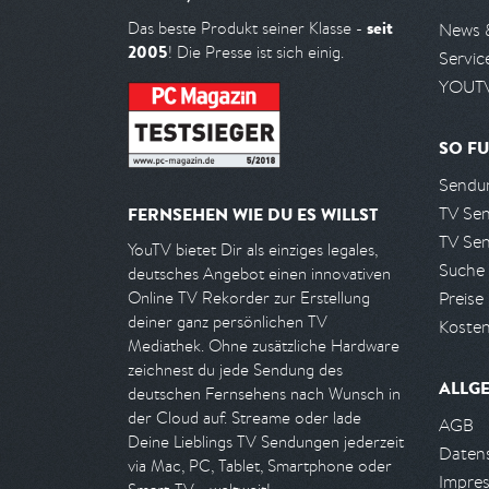
seit
Das beste Produkt seiner Klasse -
News 
2005
! Die Presse ist sich einig.
Servic
YOUTV
SO FU
Sendun
TV Se
FERNSEHEN WIE DU ES WILLST
TV Se
YouTV bietet Dir als einziges legales,
Suche
deutsches Angebot einen innovativen
Preise
Online TV Rekorder zur Erstellung
deiner ganz persönlichen TV
Kosten
Mediathek. Ohne zusätzliche Hardware
zeichnest du jede Sendung des
ALLG
deutschen Fernsehens nach Wunsch in
der Cloud auf. Streame oder lade
AGB
Deine Lieblings TV Sendungen jederzeit
Daten
via Mac, PC, Tablet, Smartphone oder
Impre