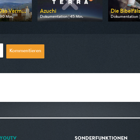
Das Verm...
Azuchi
Die Bibelfäl
90 Min.
Dokumentation | 45 Min.
Dokumentation |
arte
Ausgestrahlt von ZDF
Ausgestrahlt von
20:15
am 09.08.2026, 19:30
am 11.08.2026, 
Kommentieren
YOUTV
SONDERFUNKTIONEN