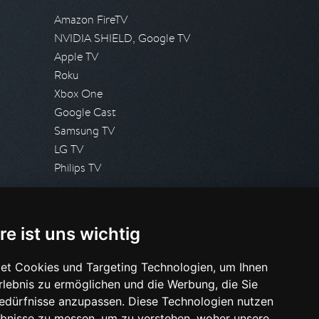
Amazon FireTV
NVIDIA SHIELD, Google TV
Apple TV
Roku
Xbox One
Google Cast
Samsung TV
LG TV
Philips TV
PRESSE
re ist uns wichtig
Presseanfrage stellen
Pressespiegel
et Cookies und Targeting Technologien, um Ihnen
Erlebnis zu ermöglichen und die Werbung, die Sie
HILFE & SUPPORT
Bedürfnisse anzupassen. Diese Technologien nutzen
Häufig gestellte Fragen
bnisse zu messen, um zu verstehen, woher unsere