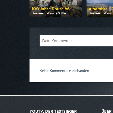
100 Jahre Route 66
Alhambra - 
Dokumentation | 90 Min.
Dokumentation | 
Ausgestrahlt von arte
Ausgestrahlt von 
am 13.08.2026, 20:15
am 08.08.2026, 
Keine Kommentare vorhanden
YOUTV, DER TESTSIEGER
ÜBER