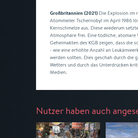
Großbritannien (2021)
Die Explosion im 
Atommeiler Tschernobyl im April 1986 lö
Kernschmelze aus. Diese wiederum setzte 
Atmosphäre frei. Eine tödliche, atomar
Geheimakten des KGB zeigen, dass die s
- wie eine erhöhte Anzahl an Leukämieer
werden sollten. Dies geschah durch die g
Wetters und durch das Unterdrücken kriti
Medien.
Nutzer haben auch anges