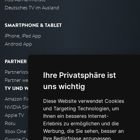
Deutsches TV im Ausland
SMARTPHONE & TABLET
iPhone, iPad App
Android App
PARTNER
Partnerliste
Ihre Privatsphäre ist
Partner werden
uns wichtig
TV UND WOHNZIMMER
Amazon FireTV
Diese Website verwendet Cookies
NVIDIA SHIELD, Google TV
und Targeting Technologien, um
Apple TV
Ihnen ein besseres Internet-
Roku
Erlebnis zu ermöglichen und die
Werbung, die Sie sehen, besser an
Xbox One
Ihre Bedürfnisse anzupassen.
Google Cast