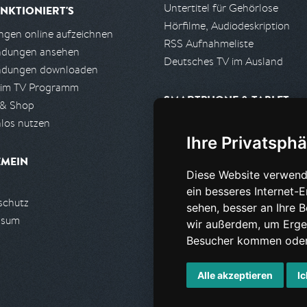
Untertitel für Gehörlose
NKTIONIERT'S
Hörfilme, Audiodeskription
gen online aufzeichnen
RSS Aufnahmeliste
ndungen ansehen
Deutsches TV im Ausland
ndungen downloaden
 im TV Programm
SMARTPHONE & TABLET
 & Shop
los nutzen
iPhone, iPad App
Ihre Privatsphä
Android App
EMEIN
Diese Website verwend
PARTNER
ein besseres Internet-
schutz
Partnerliste
sehen, besser an Ihre 
ssum
Partner werden
wir außerdem, um Erge
Besucher kommen oder 
Alle akzeptieren
Ic