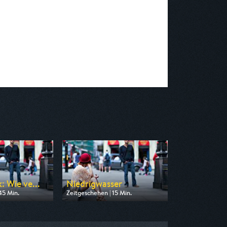
: Wie ve...
Niedrigwasser
45 Min.
Zeitgeschehen | 15 Min.
n Phoenix
Ausgestrahlt von Phoenix
1:15
am 13.08.2026, 10:15