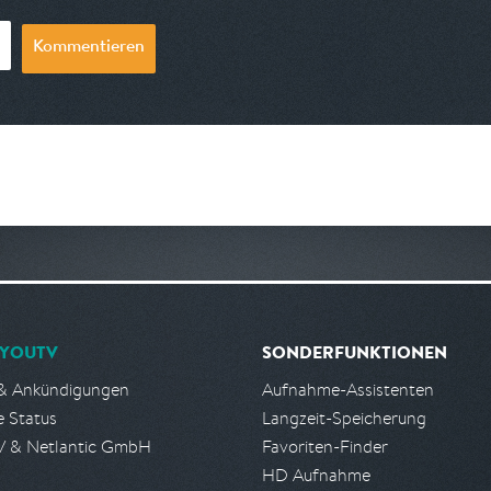
Kommentieren
YOUTV
SONDERFUNKTIONEN
& Ankündigungen
Aufnahme-Assistenten
e Status
Langzeit-Speicherung
 & Netlantic GmbH
Favoriten-Finder
HD Aufnahme