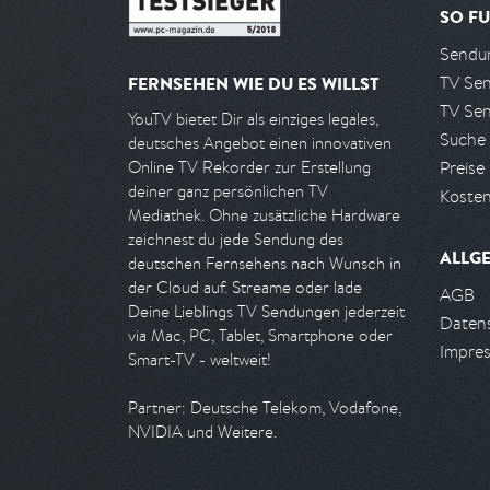
SO FU
Sendun
TV Se
FERNSEHEN WIE DU ES WILLST
TV Se
YouTV bietet Dir als einziges legales,
Suche
deutsches Angebot einen innovativen
Preise
Online TV Rekorder zur Erstellung
deiner ganz persönlichen TV
Kosten
Mediathek. Ohne zusätzliche Hardware
zeichnest du jede Sendung des
ALLG
deutschen Fernsehens nach Wunsch in
der Cloud auf. Streame oder lade
AGB
Deine Lieblings TV Sendungen jederzeit
Daten
via Mac, PC, Tablet, Smartphone oder
Impre
Smart-TV - weltweit!
Partner: Deutsche Telekom, Vodafone,
NVIDIA und Weitere.