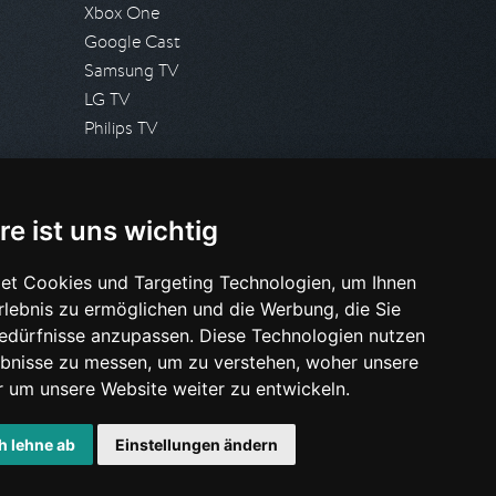
Xbox One
Google Cast
Samsung TV
LG TV
Philips TV
PRESSE
re ist uns wichtig
Presseanfrage stellen
Pressespiegel
et Cookies und Targeting Technologien, um Ihnen
Erlebnis zu ermöglichen und die Werbung, die Sie
HILFE & SUPPORT
Bedürfnisse anzupassen. Diese Technologien nutzen
Häufig gestellte Fragen
bnisse zu messen, um zu verstehen, woher unsere
Anfrage stellen
um unsere Website weiter zu entwickeln.
h lehne ab
Einstellungen ändern