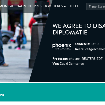
MEINE
AUFNAHMEN
PREISE &
WEITERES
HILFE
WE AGREE TO DIS
DIPLOMATIE
Sendezeit:
10:30 - 1
Genre:
Zeitgeschehe
Produzent:
phoenix, REUTERS, ZDF
Von:
David Damschen
GEN