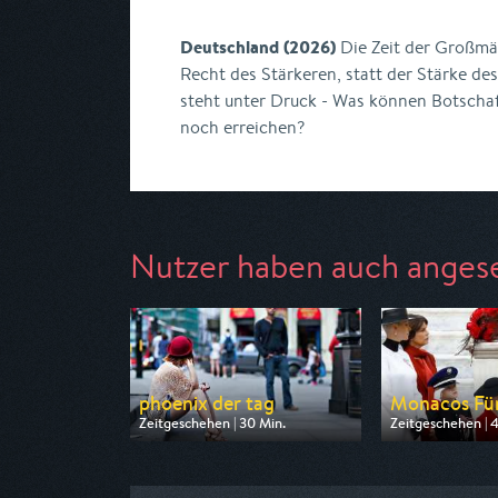
Deutschland (2026)
Die Zeit der Großmäc
Recht des Stärkeren, statt der Stärke de
steht unter Druck - Was können Botscha
noch erreichen?
Nutzer haben auch anges
phoenix der tag
Monacos Für
Zeitgeschehen | 30 Min.
Zeitgeschehen | 
Ausgestrahlt von Phoenix
Ausgestrahlt von
am 10.08.2026, 17:30
am 12.08.2026, 