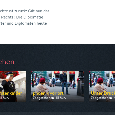
hte ist zurück: Gilt nun das
s Rechts? Die Diplomatie
fter und Diplomaten heute
ehen
stenkinder
phoenix vor ort
Unter Druck
45 Min.
Zeitgeschehen | 15 Min.
Zeitgeschehen | 
 Phoenix
Ausgestrahlt von Phoenix
Ausgestrahlt vo
23:00
am 10.08.2026, 09:00
am 10.08.2026, 1