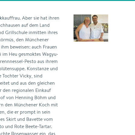
kauffrau. Aber sie hat ihren
ischhausen auf dem Land
d Grillschule inmitten ihres
ngörmüs, den Münchener
 ihm beweisen: auch Frauen
 Ali im Heu gesmoktes Wagyu-
Brennnessel-Pesto aus ihrem
nblütensuppe. Konstanze und
e Tochter Vicky, sind
eitet und aus den gleichen
ür den regionalen Einkauf
 Hof von Henning Böhm und
tern den Münchener Koch mit
n, die er prompt in sein
nes Skirt und Bavette vom
 und Rote Beete-Tartar.
achte Rosenwasser ein, das