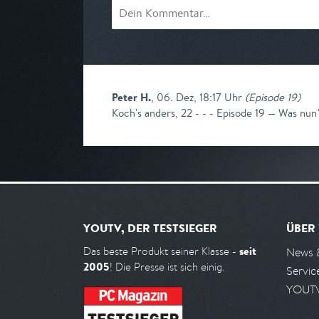
Peter H.
,
06. Dez, 18:17 Uhr
(
Episode 19
)
Koch's anders, 22 - - - Episode 19 — Was nun
YOUTV, DER TESTSIEGER
ÜBER
seit
Das beste Produkt seiner Klasse -
News 
2005
! Die Presse ist sich einig.
Servic
YOUTV