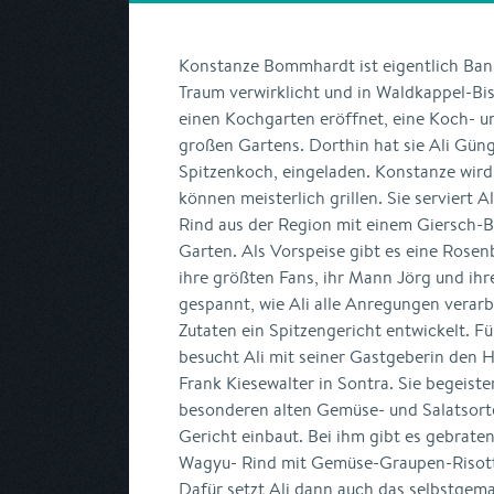
Konstanze Bommhardt ist eigentlich Bank
Traum verwirklicht und in Waldkappel-B
einen Kochgarten eröffnet, eine Koch- un
großen Gartens. Dorthin hat sie Ali Gü
Spitzenkoch, eingeladen. Konstanze wird
können meisterlich grillen. Sie serviert
Rind aus der Region mit einem Giersch-
Garten. Als Vorspeise gibt es eine Rose
ihre größten Fans, ihr Mann Jörg und ihr
gespannt, wie Ali alle Anregungen verarb
Zutaten ein Spitzengericht entwickelt. F
besucht Ali mit seiner Gastgeberin den
Frank Kiesewalter in Sontra. Sie begeis
besonderen alten Gemüse- und Salatsorte
Gericht einbaut. Bei ihm gibt es gebrate
Wagyu- Rind mit Gemüse-Graupen-Risotto
Dafür setzt Ali dann auch das selbstgem