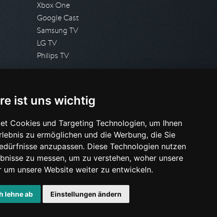
Xbox One
Google Cast
Samsung TV
LG TV
Philips TV
PRESSE
re ist uns wichtig
Presseanfrage stellen
Pressespiegel
et Cookies und Targeting Technologien, um Ihnen
Erlebnis zu ermöglichen und die Werbung, die Sie
HILFE & SUPPORT
Bedürfnisse anzupassen. Diese Technologien nutzen
Häufig gestellte Fragen
bnisse zu messen, um zu verstehen, woher unsere
Anfrage stellen
um unsere Website weiter zu entwickeln.
h lehne ab
Einstellungen ändern