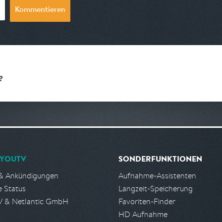
Kommentieren
❓
YOUTV
SONDERFUNKTIONEN
& Ankündigungen
Aufnahme-Assistenten
e Status
Langzeit-Speicherung
 & Netlantic GmbH
Favoriten-Finder
HD Aufnahme