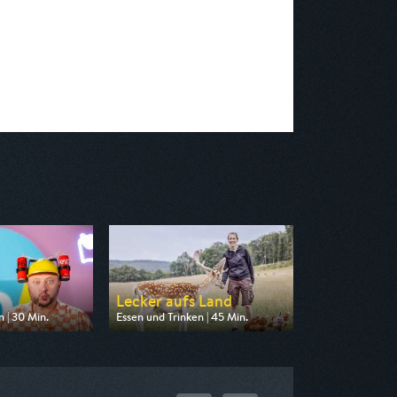
Lecker aufs Land
 | 30 Min.
Essen und Trinken | 45 Min.
 ZDF info
Ausgestrahlt von SWR
 07:00
am 09.08.2026, 16:15