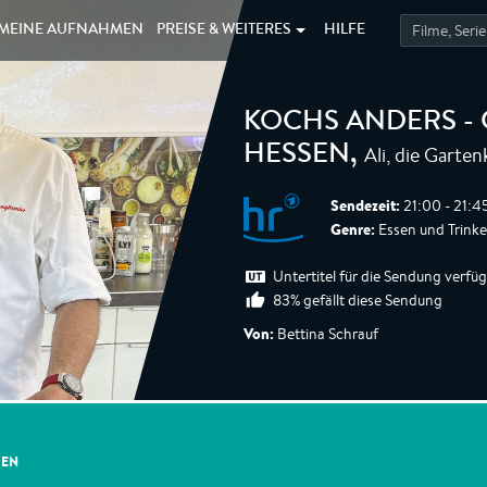
MEINE
AUFNAHMEN
PREISE &
WEITERES
HILFE
KOCHS ANDERS -
Ali, die Garte
HESSEN
,
Sendezeit:
21:00 - 21:4
Genre:
Essen und Trink
Untertitel für die Sendung verfü
83% gefällt diese Sendung
Von:
Bettina Schrauf
GEN