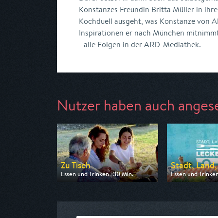
Konstanzes Freundin Britta Müller in ihre
Kochduell ausgeht, was Konstanze von Al
Inspirationen er nach München mitnimmt:
- alle Folgen in der ARD-Mediathek.
Nutzer haben auch anges
Zu Tisch
Stadt, Land,
Essen und Trinken | 30 Min.
Essen und Trinken
Ausgestrahlt von arte
Ausgestrahlt von
am 07.08.2026, 11:55
am 07.08.2026, 