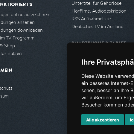
Untertitel für Gehörlose
NKTIONIERT'S
Hörfilme, Audiodeskription
gen online aufzeichnen
RSS Aufnahmeliste
ndungen ansehen
Deutsches TV im Ausland
ndungen downloaden
 im TV Programm
SMARTPHONE & TABLET
 & Shop
los nutzen
iPhone, iPad App
Ihre Privatsphä
Android App
EMEIN
Diese Website verwend
PARTNER
ein besseres Internet-
schutz
Partnerliste
sehen, besser an Ihre 
ssum
Partner werden
wir außerdem, um Erge
Besucher kommen oder 
Alle akzeptieren
Ic