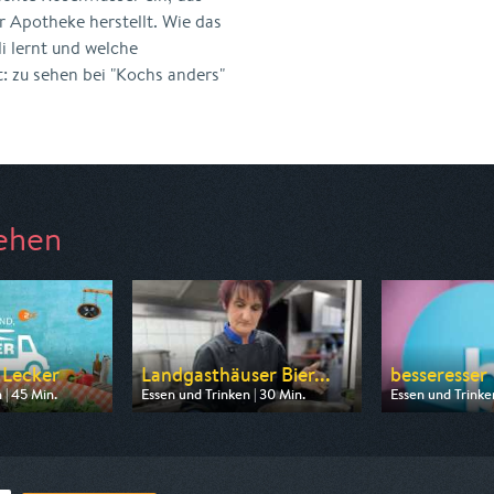
r Apotheke herstellt. Wie das
i lernt und welche
 zu sehen bei "Kochs anders"
ehen
 Lecker
Landgasthäuser Bier...
besseresser
 | 45 Min.
Essen und Trinken | 30 Min.
Essen und Trinken
 ZDF neo
Ausgestrahlt von BR
Ausgestrahlt von
08:35
am 07.08.2026, 19:30
am 08.08.2026,