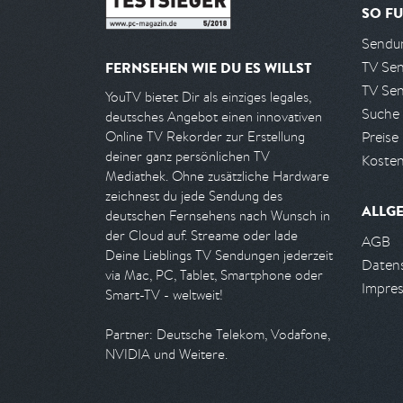
SO FU
Sendun
TV Se
FERNSEHEN WIE DU ES WILLST
TV Se
YouTV bietet Dir als einziges legales,
Suche
deutsches Angebot einen innovativen
Preise
Online TV Rekorder zur Erstellung
deiner ganz persönlichen TV
Kosten
Mediathek. Ohne zusätzliche Hardware
zeichnest du jede Sendung des
ALLG
deutschen Fernsehens nach Wunsch in
der Cloud auf. Streame oder lade
AGB
Deine Lieblings TV Sendungen jederzeit
Daten
via Mac, PC, Tablet, Smartphone oder
Impre
Smart-TV - weltweit!
Partner: Deutsche Telekom, Vodafone,
NVIDIA und Weitere.