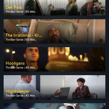
Der Pass
Thriller-Serie | 60 Min.
Ausgestrahlt von Nitro
am 13.08.2026, 20:15
The Irrational - Kr...
Thriller-Serie | 60 Min.
Ausgestrahlt von Kabel 1
am 15.08.2026, 00:15
Hooligans
Thriller-Serie | 40 Min.
Ausgestrahlt von One
am 14.08.2026, 22:55
Nightsleeper
Thriller-Serie | 45 Min.
Ausgestrahlt von HR
am 16.08.2026, 00:40