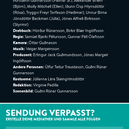
Þorsteinn Gunnarsson (Pálmar Sr.), Alexander Briem
(Björn), Molly Mitchell (Ellen), Iðunn Ösp Hlynsdóttir
(Rósa), Tryggvi Freyr Torfason (Heiðmar), Unnur Birna
Jónsdóttir Backman (Júlía), Jónas Alfreð Birkisson
(Styrmir)
Drehbuch:
Hörður Rúnarsson, Birkir Blær Ingólfsson
Regie:
Samúel Bjarki Pétursson, Gunnar Páll Ólafsson
Kamera:
Óttar Guðnason
Musik:
Veigar Margeirsson
Produzent:
Erlingur Jack Guðmundsson, Jónas Margeir
Ingólfsson
Andere Personen:
Úlfur Teitur Traustason, Guðni Rúnar
Gunnarsson
Kostueme:
Júlíanna Lára Steingrímsdóttir
Redaktion:
Virginie Padilla
Szenenbild:
Guðni Rúnar Gunnarsson
SENDUNG VERPASST?
ERSTELLE DEINE MEDIATHEK UND SAMMLE ALLE
FOLGEN