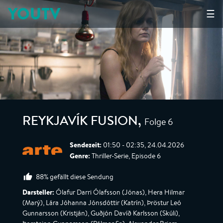
YOUTV
☰
Folge 6
REYKJAVÍK FUSION
,
Sendezeit:
01:50 - 02:35, 24.04.2026
Genre:
Thriller-Serie, Episode 6
88% gefällt diese Sendung
Darsteller:
Ólafur Darri Ólafsson (Jónas), Hera Hilmar
(Marý), Lára Jóhanna Jónsdóttir (Katrín), Þröstur Leó
Gunnarsson (Kristján), Guðjón Davíð Karlsson (Skúli),