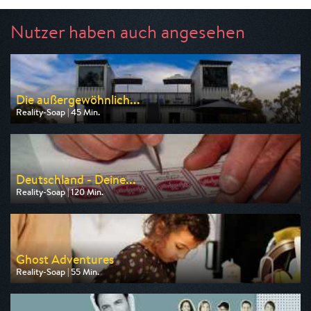
Nutzer haben auch angesehen
Die außergewöhnlich...
Reality-Soap | 45 Min.
Ausgestrahlt von ZDF
am 09.08.2026, 17:15
Deutschland - Deine...
Reality-Soap | 120 Min.
Ausgestrahlt von RTLZWEI
am 10.08.2026, 20:15
Ghost Adventures
Reality-Soap | 55 Min.
Ausgestrahlt von Tele 5
am 07.08.2026, 20:15