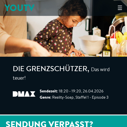
YOUTV
☰
Das wird
DIE GRENZSCHÜTZER
,
teuer!
Sendezeit:
18:20 - 19:20, 26.04.2026
Genre:
Reality-Soap, Staffel 1 - Episode 3
SENDUNG VERPASST?