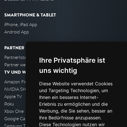
SMARTPHONE & TABLET
iPhone, iPad App
Android App
PARTNER
Partnerliste
Ihre Privatsphäre ist
Partner werden
uns wichtig
TV UND WOHNZIMMER
Amazon FireTV
Diese Website verwendet Cookies
NVIDIA SHIELD, Google TV
und Targeting Technologien, um
Apple TV
Ihnen ein besseres Internet-
Roku
Erlebnis zu ermöglichen und die
Werbung, die Sie sehen, besser an
Xbox One
Ihre Bedürfnisse anzupassen.
Google Cast
Diese Technologien nutzen wir
Samsung TV