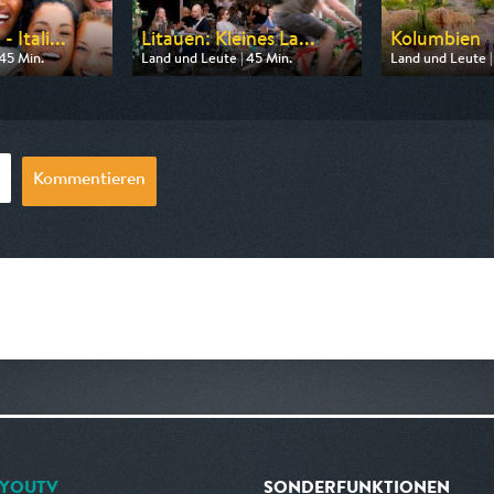
 Itali...
Litauen: Kleines La...
Kolumbien
45 Min.
Land und Leute | 45 Min.
Land und Leute |
n SWR
Ausgestrahlt von NDR
Ausgestrahlt von
20:15
am 13.08.2026, 20:15
am 10.08.2026, 
Kommentieren
YOUTV
SONDERFUNKTIONEN