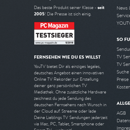
seit
Das beste Produkt seiner Klasse -
News 
2005
! Die Presse ist sich einig.
Servic
YOUTV
SO FU
Sendun
TV Se
FERNSEHEN WIE DU ES WILLST
TV Se
YouTV bietet Dir als einziges legales,
Suche
deutsches Angebot einen innovativen
Preise
Online TV Rekorder zur Erstellung
deiner ganz persönlichen TV
Kosten
Mediathek. Ohne zusätzliche Hardware
zeichnest du jede Sendung des
ALLG
deutschen Fernsehens nach Wunsch in
der Cloud auf. Streame oder lade
AGB
Deine Lieblings TV Sendungen jederzeit
Daten
via Mac, PC, Tablet, Smartphone oder
Impre