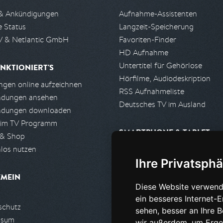
& Ankündigungen
Aufnahme-Assistenten
e Status
Langzeit-Speicherung
 & Netlantic GmbH
Favoriten-Finder
HD Aufnahme
Untertitel für Gehörlose
NKTIONIERT'S
Hörfilme, Audiodeskription
gen online aufzeichnen
RSS Aufnahmeliste
ndungen ansehen
Deutsches TV im Ausland
ndungen downloaden
 im TV Programm
SMARTPHONE & TABLET
 & Shop
los nutzen
iPhone, iPad App
Ihre Privatsphä
Android App
EMEIN
Diese Website verwend
PARTNER
ein besseres Internet-
schutz
Partnerliste
sehen, besser an Ihre 
ssum
Partner werden
wir außerdem, um Erge