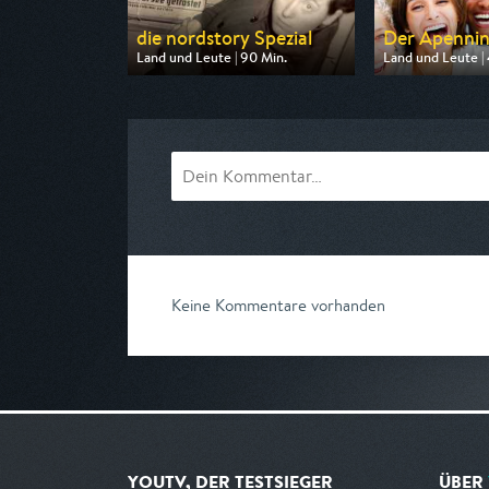
die nordstory Spezial
Der Apennin -
Land und Leute | 90 Min.
Land und Leute | 
Ausgestrahlt von NDR
Ausgestrahlt vo
am 09.08.2026, 20:15
am 09.08.2026, 
Keine Kommentare vorhanden
YOUTV, DER TESTSIEGER
ÜBER