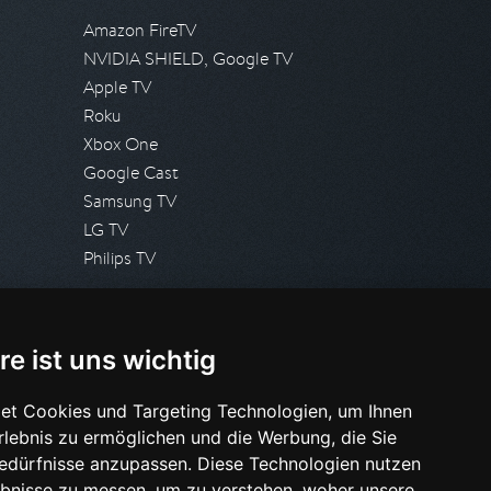
Amazon FireTV
NVIDIA SHIELD, Google TV
Apple TV
Roku
Xbox One
Google Cast
Samsung TV
LG TV
Philips TV
PRESSE
re ist uns wichtig
Presseanfrage stellen
Pressespiegel
et Cookies und Targeting Technologien, um Ihnen
Erlebnis zu ermöglichen und die Werbung, die Sie
HILFE & SUPPORT
Bedürfnisse anzupassen. Diese Technologien nutzen
Häufig gestellte Fragen
bnisse zu messen, um zu verstehen, woher unsere