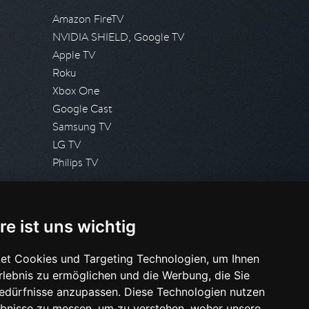
Amazon FireTV
NVIDIA SHIELD, Google TV
Apple TV
Roku
Xbox One
Google Cast
Samsung TV
LG TV
Philips TV
PRESSE
re ist uns wichtig
Presseanfrage stellen
Pressespiegel
et Cookies und Targeting Technologien, um Ihnen
Erlebnis zu ermöglichen und die Werbung, die Sie
HILFE & SUPPORT
Bedürfnisse anzupassen. Diese Technologien nutzen
Häufig gestellte Fragen
bnisse zu messen, um zu verstehen, woher unsere