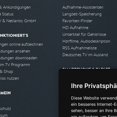
& Ankündigungen
Aufnahme-Assistenten
e Status
Langzeit-Speicherung
 & Netlantic GmbH
Favoriten-Finder
HD Aufnahme
Untertitel für Gehörlose
NKTIONIERT'S
Hörfilme, Audiodeskription
gen online aufzeichnen
RSS Aufnahmeliste
ndungen ansehen
Deutsches TV im Ausland
ndungen downloaden
 im TV Programm
SMARTPHONE & TABLET
 & Shop
los nutzen
iPhone, iPad App
Ihre Privatsphä
Android App
EMEIN
Diese Website verwend
PARTNER
ein besseres Internet-
schutz
Partnerliste
sehen, besser an Ihre 
ssum
Partner werden
wir außerdem, um Erge