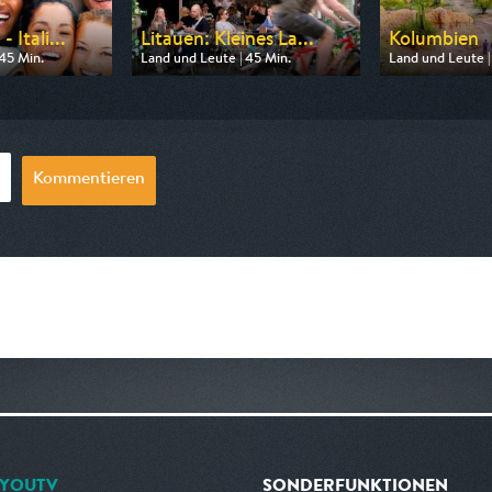
 Itali...
Litauen: Kleines La...
Kolumbien
45 Min.
Land und Leute | 45 Min.
Land und Leute |
n SWR
Ausgestrahlt von NDR
Ausgestrahlt von
20:15
am 13.08.2026, 20:15
am 10.08.2026, 
Kommentieren
YOUTV
SONDERFUNKTIONEN