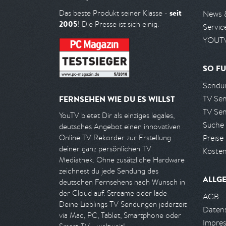
seit
Das beste Produkt seiner Klasse -
News 
2005
! Die Presse ist sich einig.
Servic
YOUTV
SO FU
Sendun
TV Se
FERNSEHEN WIE DU ES WILLST
TV Se
YouTV bietet Dir als einziges legales,
Suche
deutsches Angebot einen innovativen
Preise
Online TV Rekorder zur Erstellung
deiner ganz persönlichen TV
Kosten
Mediathek. Ohne zusätzliche Hardware
zeichnest du jede Sendung des
ALLG
deutschen Fernsehens nach Wunsch in
der Cloud auf. Streame oder lade
AGB
Deine Lieblings TV Sendungen jederzeit
Daten
via Mac, PC, Tablet, Smartphone oder
Impre