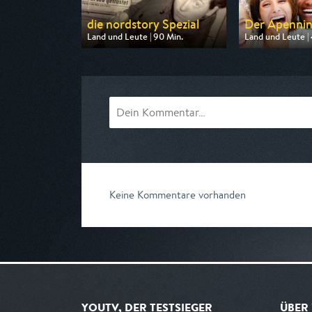
die nordstory Spezial
Der Apennin -
Land und Leute | 90 Min.
Land und Leute | 
Ausgestrahlt von NDR
Ausgestrahlt vo
am 09.08.2026, 20:15
am 09.08.2026, 
Keine Kommentare vorhanden
YOUTV, DER TESTSIEGER
ÜBER