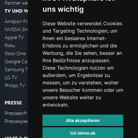
Partner werden
uns wichtig
TV UND WOHNZIMMER
Amazon FireTV
Diese Website verwendet Cookies
NVIDIA SHIELD, Google TV
und Targeting Technologien, um
Apple TV
Ihnen ein besseres Internet-
Roku
Erlebnis zu ermöglichen und die
Werbung, die Sie sehen, besser an
Xbox One
Ihre Bedürfnisse anzupassen.
Google Cast
Diese Technologien nutzen wir
Samsung TV
außerdem, um Ergebnisse zu
LG TV
messen, um zu verstehen, woher
Philips TV
unsere Besucher kommen oder um
unsere Website weiter zu
PRESSE
entwickeln.
Presseanfrage stellen
Alle akzeptieren
Pressespiegel
Ich lehne ab