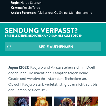
Regie:
Haruo Sotozaki
Kamera:
Yuichi Terao
Andere Personen:
Yuki Kajiura, Go Shiina, Manabu Kamino
SENDUNG VERPASST?
ERSTELLE DEINE MEDIATHEK UND SAMMLE ALLE
FOLGEN
SERIE AUFNEHMEN
Japan (2021)
Kyojuro und Akaza stehen sich im Duell
gegenüber. Die mächtigen Kämpfer zeigen keine
Gnade und wenden ihre stärksten Techniken an.
Obwohl Kyojuro stark verletzt ist, gibt er nicht auf, bis
der Dämon besiegt ist ?