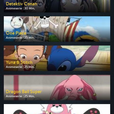
Detektiv Conan
Animeserie | 30 Min.
Ausgestrahlt von Pro 7 Maxx
am 10.08.2026, 17:35
One Piece
Animeserie | 25 Min.
Ausgestrahlt von Pro 7 Maxx
am 10.08.2026, 18:05
Yuna & Stitch
Animeserie | 25 Min.
Ausgestrahlt von Disney Channel
am 10.08.2026, 16:20
Dragon Ball Super
Animeserie | 25 Min.
Ausgestrahlt von Pro 7 Maxx
am 10.08.2026, 17:10