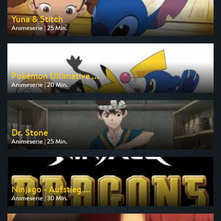
Yuna & Stitch
Animeserie | 25 Min.
Ausgestrahlt von Disney Channel
am 10.08.2026, 16:20
Pokémon Ultimative ...
Animeserie | 20 Min.
Ausgestrahlt von Toggo Plus
am 08.08.2026, 21:15
Dr. Stone
Animeserie | 25 Min.
Ausgestrahlt von Pro 7 Maxx
am 10.08.2026, 16:45
Ninjago - Aufstieg ...
Animeserie | 30 Min.
Ausgestrahlt von Super RTL
am 10.08.2026, 13:45