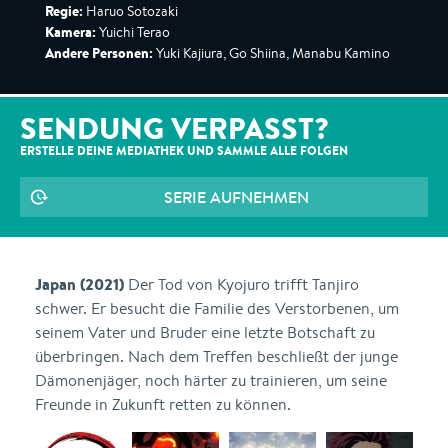
Regie:
Haruo Sotozaki
Kamera:
Yuichi Terao
Andere Personen:
Yuki Kajiura, Go Shiina, Manabu Kamino
SENDUNG VERPASST?
ERSTELLE DEINE MEDIATHEK UND SAMMLE ALLE
FOLGEN
SERIE AUFNEHMEN
Japan (2021)
Der Tod von Kyojuro trifft Tanjiro
schwer. Er besucht die Familie des Verstorbenen, um
seinem Vater und Bruder eine letzte Botschaft zu
überbringen. Nach dem Treffen beschließt der junge
Dämonenjäger, noch härter zu trainieren, um seine
Freunde in Zukunft retten zu können.