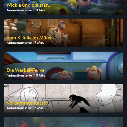
Wickie und die star...
Animationsserie | 10 Min.
Ausgestrahlt von ZDF
am 09.08.2026, 07:00
Sam & Julia im Mäus...
Animationsserie | 5 Min.
Ausgestrahlt von ZDF
am 09.08.2026, 06:25
Die Werkel-Ferkel
Animationsserie | 10 Min.
Ausgestrahlt von ZDF
am 09.08.2026, 06:00
Verdammte Katze!
Animationsserie | 5 Min.
Ausgestrahlt von arte
am 11.08.2026, 03:20