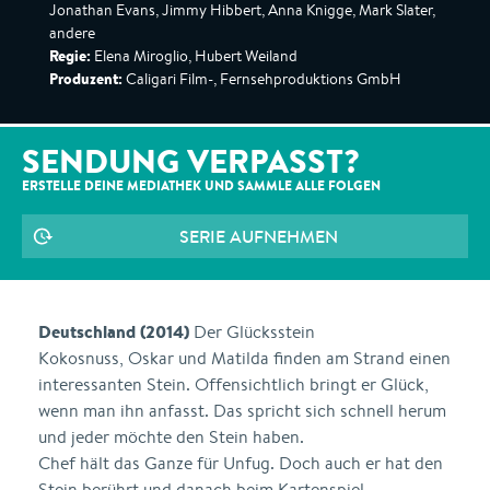
Jonathan Evans, Jimmy Hibbert, Anna Knigge, Mark Slater,
andere
Regie:
Elena Miroglio, Hubert Weiland
Produzent:
Caligari Film-, Fernsehproduktions GmbH
SENDUNG VERPASST?
ERSTELLE DEINE MEDIATHEK UND SAMMLE ALLE
FOLGEN
SERIE AUFNEHMEN
Deutschland (2014)
Der Glücksstein
Kokosnuss, Oskar und Matilda finden am Strand einen
interessanten Stein. Offensichtlich bringt er Glück,
wenn man ihn anfasst. Das spricht sich schnell herum
und jeder möchte den Stein haben.
Chef hält das Ganze für Unfug. Doch auch er hat den
Stein berührt und danach beim Kartenspiel