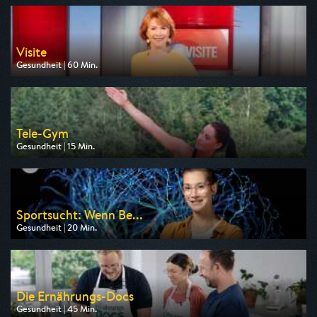
am 07.08.2026, 10:30
Visite
Gesundheit | 60 Min.
Ausgestrahlt von ARD alpha
am 08.08.2026, 16:00
Tele-Gym
Gesundheit | 15 Min.
Ausgestrahlt von BR
am 07.08.2026, 07:20
Sportsucht: Wenn Be...
Gesundheit | 20 Min.
Ausgestrahlt von ZDF neo
am 09.08.2026, 06:55
Die Ernährungs-Docs
Gesundheit | 45 Min.