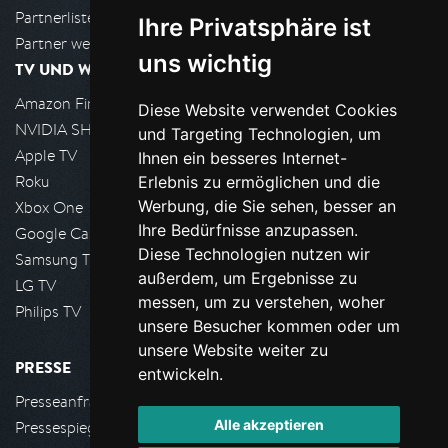
Partnerliste
Ihre Privatsphäre ist
Partner werden
uns wichtig
TV UND WOHNZIMMER
Amazon FireTV
Diese Website verwendet Cookies
NVIDIA SHIELD, Google TV
und Targeting Technologien, um
Apple TV
Ihnen ein besseres Internet-
Roku
Erlebnis zu ermöglichen und die
Werbung, die Sie sehen, besser an
Xbox One
Ihre Bedürfnisse anzupassen.
Google Cast
Diese Technologien nutzen wir
Samsung TV
außerdem, um Ergebnisse zu
LG TV
messen, um zu verstehen, woher
Philips TV
unsere Besucher kommen oder um
unsere Website weiter zu
PRESSE
entwickeln.
Presseanfrage stellen
Alle akzeptieren
Pressespiegel