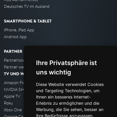
Deutsches TV im Ausland
SMARTPHONE & TABLET
iPhone, iPad App
Android App
PARTNER
Partnerliste
Ihre Privatsphäre ist
Partner werden
uns wichtig
TV UND WOHNZIMMER
Amazon FireTV
Diese Website verwendet Cookies
NVIDIA SHIELD, Google TV
und Targeting Technologien, um
Apple TV
Ihnen ein besseres Internet-
Roku
Erlebnis zu ermöglichen und die
Werbung, die Sie sehen, besser an
Xbox One
Ihre Bedürfnisse anzupassen.
Google Cast