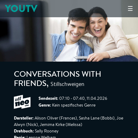
YOUTV
☰
CONVERSATIONS WITH
Stillschweigen
FRIENDS
,
Sendezeit:
07:10 - 07:40, 11.04.2026
Genre:
Kein spezifisches Genre
Darsteller:
Alison Oliver (Frances), Sasha Lane (Bobbi), Joe
Alwyn (Nick), Jemima Kirke (Melissa)
Drehbuch:
Sally Rooney
Regie:
Leanne Welham