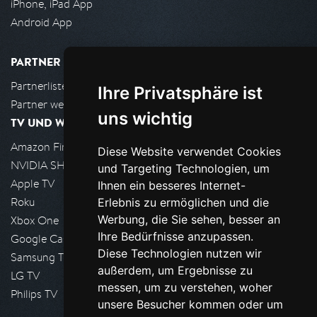
iPhone, iPad App
Android App
PARTNER
Partnerliste
Ihre Privatsphäre ist
Partner werden
uns wichtig
TV UND WOHNZIMMER
Amazon FireTV
Diese Website verwendet Cookies
NVIDIA SHIELD, Google TV
und Targeting Technologien, um
Apple TV
Ihnen ein besseres Internet-
Roku
Erlebnis zu ermöglichen und die
Werbung, die Sie sehen, besser an
Xbox One
Ihre Bedürfnisse anzupassen.
Google Cast
Diese Technologien nutzen wir
Samsung TV
außerdem, um Ergebnisse zu
LG TV
messen, um zu verstehen, woher
Philips TV
unsere Besucher kommen oder um