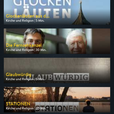
Glockenläuten aus d...
Kirche und Religion | 5 Min.
Ausgestrahlt von BR
am 08.08.2026, 11:55
Die Fernsehkanzel
Kirche und Religion | 30 Min.
Ausgestrahlt von RTLZWEI
am 09.08.2026, 07:30
Glaubwürdig
Kirche und Religion | 5 Min.
Ausgestrahlt von MDR
am 08.08.2026, 18:45
STATIONEN
Kirche und Religion | 30 Min.
Ausgestrahlt von ARD alpha