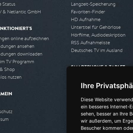
e Status
Langzeit-Speicherung
 & Netlantic GmbH
Favoriten-Finder
HD Aufnahme
Untertitel für Gehörlose
NKTIONIERT'S
Hörfilme, Audiodeskription
gen online aufzeichnen
RSS Aufnahmeliste
ndungen ansehen
Deutsches TV im Ausland
ndungen downloaden
 im TV Programm
SMARTPHONE & TABLET
 & Shop
los nutzen
iPhone, iPad App
Ihre Privatsphä
Android App
EMEIN
Diese Website verwend
PARTNER
ein besseres Internet-
schutz
Partnerliste
sehen, besser an Ihre 
ssum
Partner werden
wir außerdem, um Erge
Besucher kommen oder 