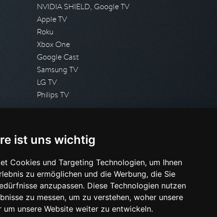
NVIDIA SHIELD, Google TV
Apple TV
Roku
Xbox One
Google Cast
Samsung TV
LG TV
Philips TV
PRESSE
re ist uns wichtig
Presseanfrage stellen
Pressespiegel
et Cookies und Targeting Technologien, um Ihnen
Erlebnis zu ermöglichen und die Werbung, die Sie
HILFE & SUPPORT
Bedürfnisse anzupassen. Diese Technologien nutzen
Häufig gestellte Fragen
bnisse zu messen, um zu verstehen, woher unsere
Anfrage stellen
um unsere Website weiter zu entwickeln.