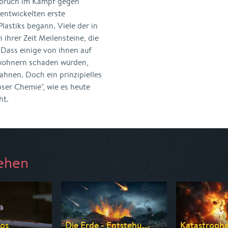
hbruch im Kampf gegen
entwickelten erste
Plastiks begann. Viele der in
ihrer Zeit Meilensteine, die
 Dass einige von ihnen auf
ewohnern schaden würden,
hnen. Doch ein prinzipielles
ser Chemie", wie es heute
ht.
ehen
os
Die Erde - Entstehu...
Katastrophen