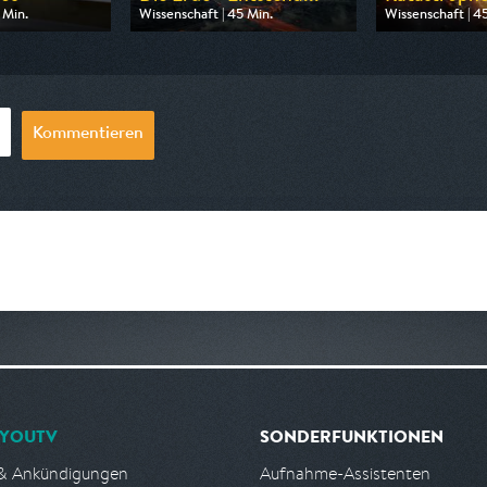
 Min.
Wissenschaft | 45 Min.
Wissenschaft | 4
 ZDF info
Ausgestrahlt von ZDF info
Ausgestrahlt von
07:10
am 10.08.2026, 15:00
am 09.08.2026,
Kommentieren
YOUTV
SONDERFUNKTIONEN
& Ankündigungen
Aufnahme-Assistenten