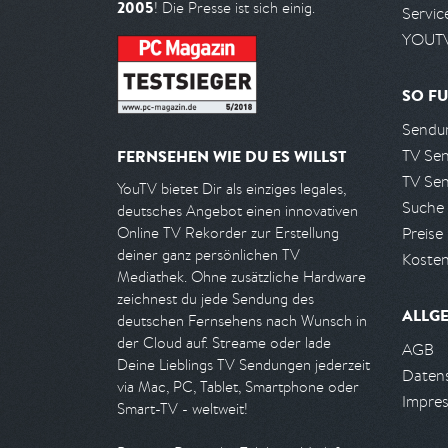
2005
! Die Presse ist sich einig.
Servic
YOUTV
SO FU
Sendun
TV Se
FERNSEHEN WIE DU ES WILLST
TV Se
YouTV bietet Dir als einziges legales,
Suche
deutsches Angebot einen innovativen
Preise
Online TV Rekorder zur Erstellung
deiner ganz persönlichen TV
Kosten
Mediathek. Ohne zusätzliche Hardware
zeichnest du jede Sendung des
ALLG
deutschen Fernsehens nach Wunsch in
der Cloud auf. Streame oder lade
AGB
Deine Lieblings TV Sendungen jederzeit
Daten
via Mac, PC, Tablet, Smartphone oder
Impre
Smart-TV - weltweit!