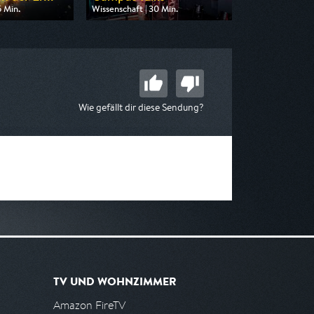
5 Min.
Wissenschaft | 30 Min.
 ZDF info
Ausgestrahlt von ARD alpha
 14:20
am 08.08.2026, 12:30
Wie gefällt dir diese Sendung?
TV UND WOHNZIMMER
Amazon FireTV