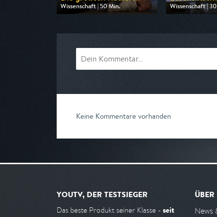
Wissenschaft | 50 Min.
Wissenschaft | 30
Ausgestrahlt von ARD alpha
Ausgestrahlt von
am 11.08.2026, 20:15
am 09.08.2026, 
Keine Kommentare vorhanden
YOUTV, DER TESTSIEGER
ÜBER
seit
Das beste Produkt seiner Klasse -
News 