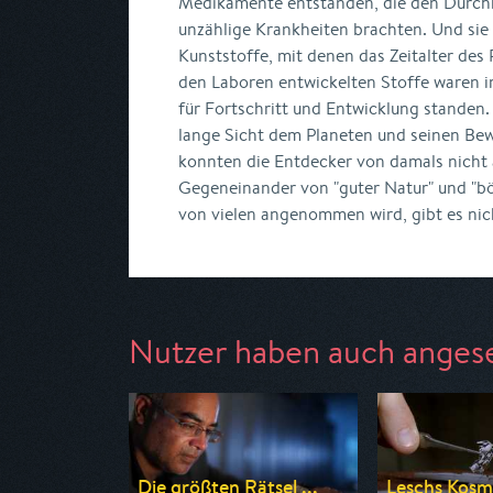
Medikamente entstanden, die den Durc
unzählige Krankheiten brachten. Und sie 
Kunststoffe, mit denen das Zeitalter des 
den Laboren entwickelten Stoffe waren in 
für Fortschritt und Entwicklung standen.
lange Sicht dem Planeten und seinen B
konnten die Entdecker von damals nicht a
Gegeneinander von "guter Natur" und "bö
von vielen angenommen wird, gibt es nic
Nutzer haben auch anges
Die größten Rätsel ...
Leschs Kosm