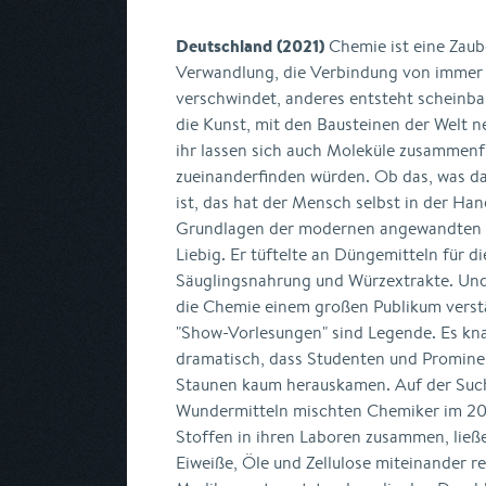
Deutschland (2021)
Chemie ist eine Zaub
Verwandlung, die Verbindung von immer
verschwindet, anderes entsteht scheinba
die Kunst, mit den Bausteinen der Welt n
ihr lassen sich auch Moleküle zusammenf
zueinanderfinden würden. Ob das, was da
ist, das hat der Mensch selbst in der Han
Grundlagen der modernen angewandten C
Liebig. Er tüftelte an Düngemitteln für d
Säuglingsnahrung und Würzextrakte. Und 
die Chemie einem großen Publikum verst
"Show-Vorlesungen" sind Legende. Es knal
dramatisch, dass Studenten und Prominen
Staunen kaum herauskamen. Auf der Suc
Wundermitteln mischten Chemiker im 20
Stoffen in ihren Laboren zusammen, ließ
Eiweiße, Öle und Zellulose miteinander r