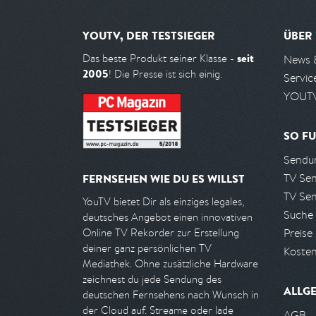
YOUTV, DER TESTSIEGER
ÜBER
seit
Das beste Produkt seiner Klasse -
News 
2005
! Die Presse ist sich einig.
Servic
YOUTV
SO FU
Sendun
TV Se
FERNSEHEN WIE DU ES WILLST
TV Se
YouTV bietet Dir als einziges legales,
Suche
deutsches Angebot einen innovativen
Preise
Online TV Rekorder zur Erstellung
deiner ganz persönlichen TV
Kosten
Mediathek. Ohne zusätzliche Hardware
zeichnest du jede Sendung des
ALLG
deutschen Fernsehens nach Wunsch in
der Cloud auf. Streame oder lade
AGB