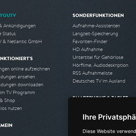
YOUTV
SONDERFUNKTIONEN
& Ankündigungen
Aufnahme-Assistenten
e Status
Langzeit-Speicherung
 & Netlantic GmbH
Favoriten-Finder
HD Aufnahme
Untertitel für Gehörlose
NKTIONIERT'S
Hörfilme, Audiodeskription
gen online aufzeichnen
RSS Aufnahmeliste
ndungen ansehen
Deutsches TV im Ausland
ndungen downloaden
 im TV Programm
SMARTPHONE & TABLET
 & Shop
los nutzen
iPhone, iPad App
Ihre Privatsphä
Android App
EMEIN
Diese Website verwend
PARTNER