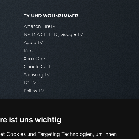
TV UND WOHNZIMMER
Amazon FireTV
NVIDIA SHIELD, Google TV
Apple TV
Roku
Xbox One
Google Cast
Samsung TV
LG TV
Philips TV
PRESSE
re ist uns wichtig
Presseanfrage stellen
Pressespiegel
et Cookies und Targeting Technologien, um Ihnen