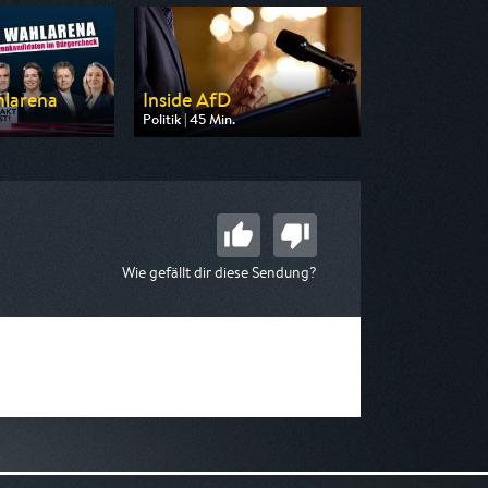
hlarena
Inside AfD
Politik | 45 Min.
on MDR
Ausgestrahlt von SR Fernsehen
21:00
am 13.08.2026, 21:00
Wie gefällt dir diese Sendung?