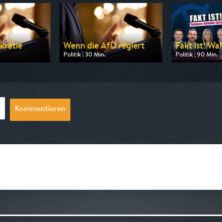
kratie
Wenn die AfD regiert
Fakt ist! Wa
Politik | 30 Min.
Politik | 90 Min.
 Phoenix
Ausgestrahlt von Phoenix
Ausgestrahlt v
0:50
am 12.08.2026, 11:30
am 12.08.2026, 
Kommentieren