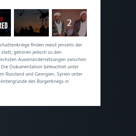
chattenkriege finden meist jenseits der
statt, gehören jedoch zu den
eichsten Auseinandersetzungen zwischen
. Die Dokumentation beleuchtet unter
en Russland und Georgien, Syrien unter
intergründe des Bürgerkriegs in