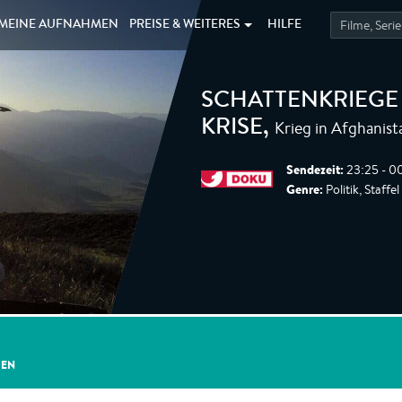
MEINE
AUFNAHMEN
PREISE &
WEITERES
HILFE
SCHATTENKRIEGE
Krieg in Afghanist
KRISE
,
Sendezeit:
23:25 - 0
Genre:
Politik, Staffel
GEN