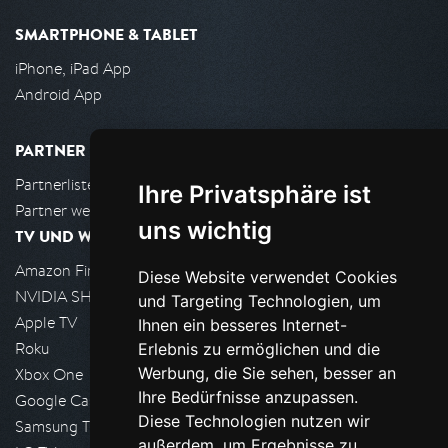
SMARTPHONE & TABLET
iPhone, iPad App
Android App
PARTNER
Partnerliste
Ihre Privatsphäre ist
Partner werden
uns wichtig
TV UND WOHNZIMMER
Amazon FireTV
Diese Website verwendet Cookies
NVIDIA SHIELD, Google TV
und Targeting Technologien, um
Apple TV
Ihnen ein besseres Internet-
Roku
Erlebnis zu ermöglichen und die
Werbung, die Sie sehen, besser an
Xbox One
Ihre Bedürfnisse anzupassen.
Google Cast
Diese Technologien nutzen wir
Samsung TV
außerdem, um Ergebnisse zu