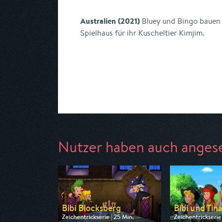
Australien (2021)
Bluey und Bingo bauen 
Spielhaus für ihr Kuscheltier Kimjim.
Nutzer haben auch anges
Bibi Blocksberg
Bibi und Tin
Zeichentrickserie | 25 Min.
Zeichentrickserie 