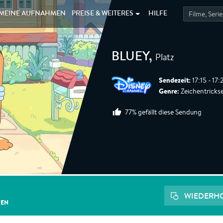
MEINE
AUFNAHMEN
PREISE &
WEITERES
HILFE
Platz
BLUEY
,
Sendezeit:
17:15 - 17
Genre:
Zeichentrickser
77% gefällt diese Sendung
WIEDERH
GEN