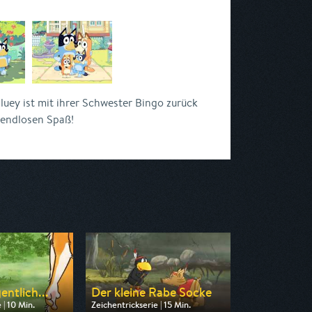
luey ist mit ihrer Schwester Bingo zurück
 endlosen Spaß!
entlich...
Der kleine Rabe Socke
 | 10 Min.
Zeichentrickserie | 15 Min.