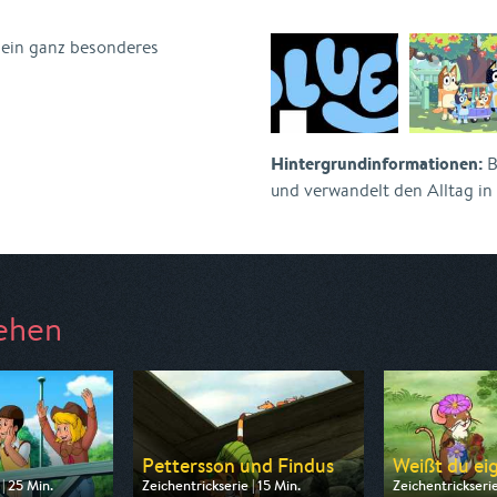
ein ganz besonderes
Hintergrundinformationen:
B
und verwandelt den Alltag in
ehen
a
Pettersson und Findus
Weißt du eig
| 25 Min.
Zeichentrickserie | 15 Min.
Zeichentrickserie