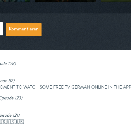
 ZDF
Ausgestrahlt von ZDF
Ausgestrahlt vo
09:10
am 09.08.2026, 06:45
am 08.08.2026,
Kommentieren
sode 128
)
sode 57
)
I WAS MOMENT TO WATCH SOME FREE TV GERMAN ONLINE IN THE
 Episode 123
)
pisode 121
)
🇧🇷🇧🇷🇧🇷