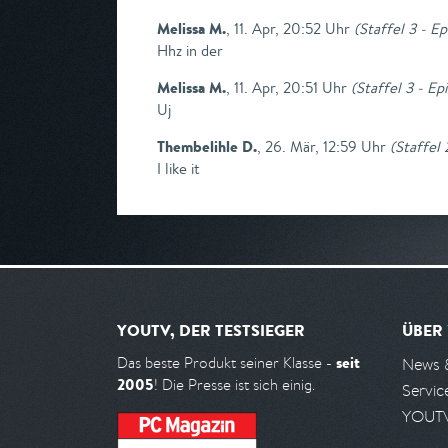
Melissa M.
,
11. Apr, 20:52 Uhr
(
Staffel 3 - Ep
Hhz in der
Melissa M.
,
11. Apr, 20:51 Uhr
(
Staffel 3 - Ep
Uj
Thembelihle D.
,
26. Mär, 12:59 Uhr
(
Staffel 
I like it
YOUTV, DER TESTSIEGER
ÜBER
seit
Das beste Produkt seiner Klasse -
News 
2005
! Die Presse ist sich einig.
Servic
YOUTV