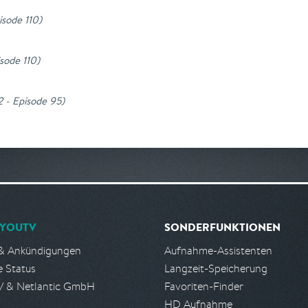
isode 110
)
isode 110
)
2 - Episode 95
)
YOUTV
SONDERFUNKTIONEN
& Ankündigungen
Aufnahme-Assistenten
e Status
Langzeit-Speicherung
 & Netlantic GmbH
Favoriten-Finder
HD Aufnahme