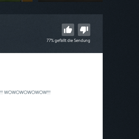
n KiKA
Ausgestrahlt von KiKA
 09:10
am 08.08.2026, 08:10
77% gefällt die Sendung
 APP!! WOWOWOWOWOW!!!