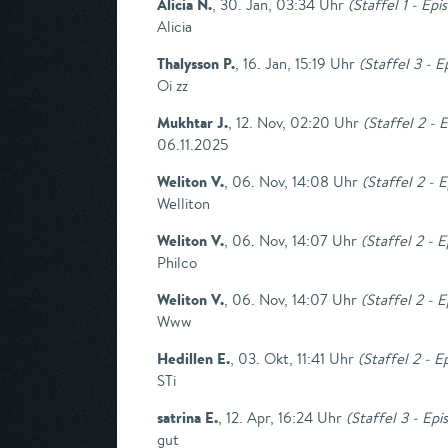
Alicia N.
,
30. Jan, 03:34 Uhr
(
Staffel 1 - Epi
Alicia
Thalysson P.
,
16. Jan, 15:19 Uhr
(
Staffel 3 - E
Oi zz
Mukhtar J.
,
12. Nov, 02:20 Uhr
(
Staffel 2 - 
06.11.2025
Weliton V.
,
06. Nov, 14:08 Uhr
(
Staffel 2 - 
Welliton
Weliton V.
,
06. Nov, 14:07 Uhr
(
Staffel 2 - 
Philco
Weliton V.
,
06. Nov, 14:07 Uhr
(
Staffel 2 - 
Www
Hedillen E.
,
03. Okt, 11:41 Uhr
(
Staffel 2 - 
STi
satrina E.
,
12. Apr, 16:24 Uhr
(
Staffel 3 - Epi
gut