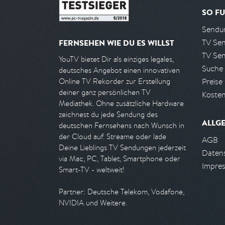
SO FU
Sendun
TV Se
FERNSEHEN WIE DU ES WILLST
TV Se
YouTV bietet Dir als einziges legales,
Suche
deutsches Angebot einen innovativen
Preise
Online TV Rekorder zur Erstellung
deiner ganz persönlichen TV
Kosten
Mediathek. Ohne zusätzliche Hardware
zeichnest du jede Sendung des
ALLG
deutschen Fernsehens nach Wunsch in
der Cloud auf. Streame oder lade
AGB
Deine Lieblings TV Sendungen jederzeit
Daten
via Mac, PC, Tablet, Smartphone oder
Impre
Smart-TV - weltweit!
Partner: Deutsche Telekom, Vodafone,
NVIDIA und Weitere.