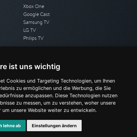
Xbox One
Google Cast
Samsung TV
LG TV
Philips TV
PRESSE
re ist uns wichtig
Presseanfrage stellen
Pressespiegel
et Cookies und Targeting Technologien, um Ihnen
Erlebnis zu ermöglichen und die Werbung, die Sie
HILFE & SUPPORT
Bedürfnisse anzupassen. Diese Technologien nutzen
Häufig gestellte Fragen
bnisse zu messen, um zu verstehen, woher unsere
Anfrage stellen
um unsere Website weiter zu entwickeln.
h lehne ab
Einstellungen ändern