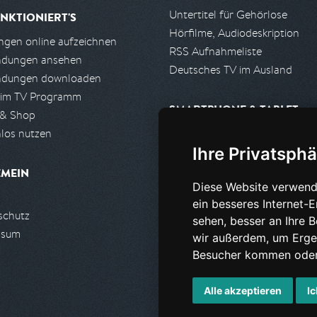
Untertitel für Gehörlose
NKTIONIERT'S
Hörfilme, Audiodeskription
gen online aufzeichnen
RSS Aufnahmeliste
ndungen ansehen
Deutsches TV im Ausland
ndungen downloaden
 im TV Programm
SMARTPHONE & TABLET
 & Shop
los nutzen
iPhone, iPad App
Ihre Privatsphä
Android App
EMEIN
Diese Website verwend
PARTNER
ein besseres Internet-
schutz
Partnerliste
sehen, besser an Ihre 
ssum
Partner werden
wir außerdem, um Erge
Besucher kommen oder 
Alle akzeptieren
Ic