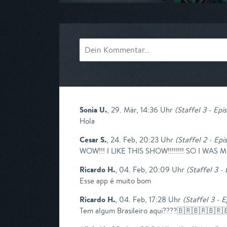
Ausgestrahlt von ZDF
Ausgestrahlt von
am 08.08.2026, 07:30
am 08.08.2026, 
Sonia U.
,
29. Mär, 14:36 Uhr
(
Staffel 3 - Epi
Hola
Cesar S.
,
24. Feb, 20:23 Uhr
(
Staffel 2 - Epi
WOW!!! I LIKE THIS SHOW!!!!!!!! SO 
Ricardo H.
,
04. Feb, 20:09 Uhr
(
Staffel 3 -
Esse app é muito bom
Ricardo H.
,
04. Feb, 17:28 Uhr
(
Staffel 3 - E
Tem algum Brasileiro aqui????🇧🇷🇧🇷🇧🇷