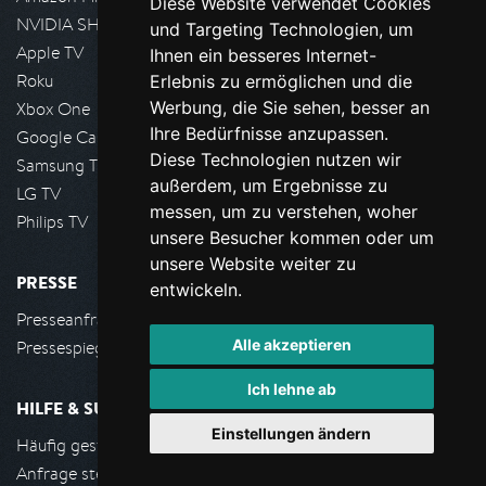
Diese Website verwendet Cookies
NVIDIA SHIELD, Google TV
und Targeting Technologien, um
Apple TV
Ihnen ein besseres Internet-
Roku
Erlebnis zu ermöglichen und die
Werbung, die Sie sehen, besser an
Xbox One
Ihre Bedürfnisse anzupassen.
Google Cast
Diese Technologien nutzen wir
Samsung TV
außerdem, um Ergebnisse zu
LG TV
messen, um zu verstehen, woher
Philips TV
unsere Besucher kommen oder um
unsere Website weiter zu
PRESSE
entwickeln.
Presseanfrage stellen
Alle akzeptieren
Pressespiegel
Ich lehne ab
HILFE & SUPPORT
Einstellungen ändern
Häufig gestellte Fragen
Anfrage stellen