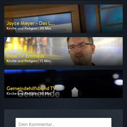
Ausgestrahlt von ARD alpha
am 10.08.2026, 13:30
Joyce Meyer - Das L...
Kirche und Religion | 30 Min.
Ausgestrahlt von Bibel TV
am 09.08.2026, 23:00
Bibel TV Emmaus
Kirche und Religion | 15 Min.
Ausgestrahlt von Bibel TV
am 09.08.2026, 20:00
Gemeindehilfsbund TV
Kirche und Religion | 30 Min.
Ausgestrahlt von Bibel TV
am 09.08.2026, 12:25