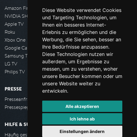
Amazon FireTV
Diese Website verwendet Cookies
NVIDIA SHIELD, Google TV
und Targeting Technologien, um
Apple TV
Ihnen ein besseres Internet-
Roku
Erlebnis zu ermöglichen und die
Werbung, die Sie sehen, besser an
Xbox One
Ihre Bedürfnisse anzupassen.
Google Cast
Diese Technologien nutzen wir
Samsung TV
außerdem, um Ergebnisse zu
LG TV
messen, um zu verstehen, woher
Philips TV
unsere Besucher kommen oder um
unsere Website weiter zu
PRESSE
entwickeln.
Presseanfrage stellen
Alle akzeptieren
Pressespiegel
Ich lehne ab
HILFE & SUPPORT
Einstellungen ändern
Häufig gestellte Fragen