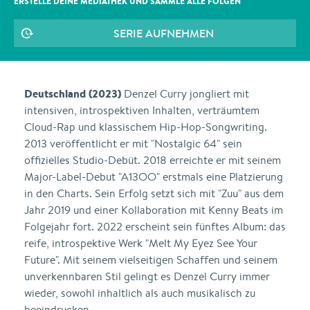
ERSTELLE DEINE MEDIATHEK UND SAMMLE ALLE
FOLGEN
SERIE AUFNEHMEN
Deutschland (2023)
Denzel Curry jongliert mit
intensiven, introspektiven Inhalten, verträumtem
Cloud-Rap und klassischem Hip-Hop-Songwriting.
2013 veröffentlicht er mit "Nostalgic 64" sein
offizielles Studio-Debüt. 2018 erreichte er mit seinem
Major-Label-Debut "A13OO" erstmals eine Platzierung
in den Charts. Sein Erfolg setzt sich mit "Zuu" aus dem
Jahr 2019 und einer Kollaboration mit Kenny Beats im
Folgejahr fort. 2022 erscheint sein fünftes Album: das
reife, introspektive Werk "Melt My Eyez See Your
Future". Mit seinem vielseitigen Schaffen und seinem
unverkennbaren Stil gelingt es Denzel Curry immer
wieder, sowohl inhaltlich als auch musikalisch zu
beeindrucken.