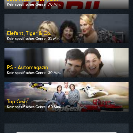
Kein spezifisches Genre | 70 Min.
Ausgestrahlt von VOX
am 09.08.2026, 17:00
Elefant, Tiger & Co.
Kein spezifisches Genre | 25 Min.
Ausgestrahlt von MDR
am 09.08.2026, 13:35
PS - Automagazin
Kein spezifisches Genre | 30 Min.
Ausgestrahlt von n-tv
am 09.08.2026, 18:30
Top Gear
Kein spezifisches Genre | 60 Min.
Ausgestrahlt von Nitro
am 09.08.2026, 16:30