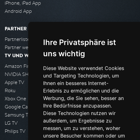
iPhone, iPad App
Android App
PARTNER
Partnerliste
Ihre Privatsphäre ist
Partner werden
uns wichtig
TV UND WOHNZIMMER
Amazon FireTV
Diese Website verwendet Cookies
NVIDIA SHIELD, Google TV
und Targeting Technologien, um
Apple TV
Ihnen ein besseres Internet-
Roku
Erlebnis zu ermöglichen und die
Werbung, die Sie sehen, besser an
Xbox One
Ihre Bedürfnisse anzupassen.
Google Cast
Diese Technologien nutzen wir
Samsung TV
außerdem, um Ergebnisse zu
LG TV
messen, um zu verstehen, woher
Philips TV
unsere Besucher kommen oder um