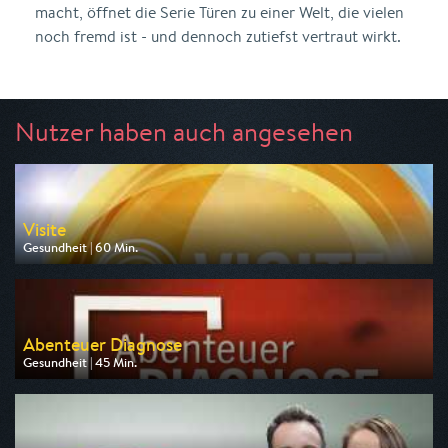
macht, öffnet die Serie Türen zu einer Welt, die vielen
noch fremd ist - und dennoch zutiefst vertraut wirkt.
Nutzer haben auch angesehen
Visite
Gesundheit | 60 Min.
Ausgestrahlt von NDR
am 11.08.2026, 20:15
Abenteuer Diagnose
Gesundheit | 45 Min.
Ausgestrahlt von HR
am 10.08.2026, 20:15