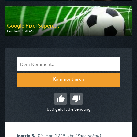
Ausgestrahlt von ZDF
am 21.08.2026, 20:15
Google Pixel Superc...
Fußball | 150 Min.
Ausgestrahlt von DF1
am 15.08.2026, 19:00
Kommentieren
83% gefällt die Sendung
Martin S.
,
05. Apr, 22:13 Uhr
(
Sportschau
)