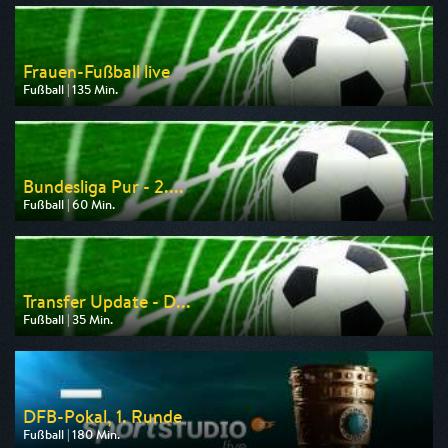
Frauen-Fußball live
Fußball | 135 Min.
Ausgestrahlt von rbb
am 09.08.2026, 14:45
Bundesliga Pur - 2....
Fußball | 60 Min.
Ausgestrahlt von Sport 1
am 09.08.2026, 12:00
Transfer Update - D...
Fußball | 35 Min.
Ausgestrahlt von Nitro
am 10.08.2026, 19:40
DFB-Pokal, 1. Runde
Fußball | 180 Min.