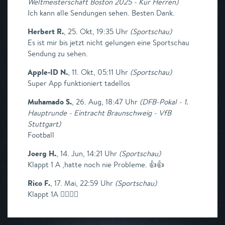
Weltmeisterschaft Boston 2025 - Kür Herren
)
Ich kann alle Sendungen sehen. Besten Dank.
Herbert R.
,
25. Okt, 19:35 Uhr
(
Sportschau
)
Es ist mir bis jetzt nicht gelungen eine Sportschau
Sendung zu sehen.
Apple-ID N.
,
11. Okt, 05:11 Uhr
(
Sportschau
)
Super App funktioniert tadellos
Muhamado S.
,
26. Aug, 18:47 Uhr
(
DFB-Pokal - 1.
Hauptrunde - Eintracht Braunschweig - VfB
Stuttgart
)
Football
Joerg H.
,
14. Jun, 14:21 Uhr
(
Sportschau
)
Klappt 1 A ,hatte noch nie Probleme. 👍👍
Rico F.
,
17. Mai, 22:59 Uhr
(
Sportschau
)
Klappt 1A ✌🏻👍🏻