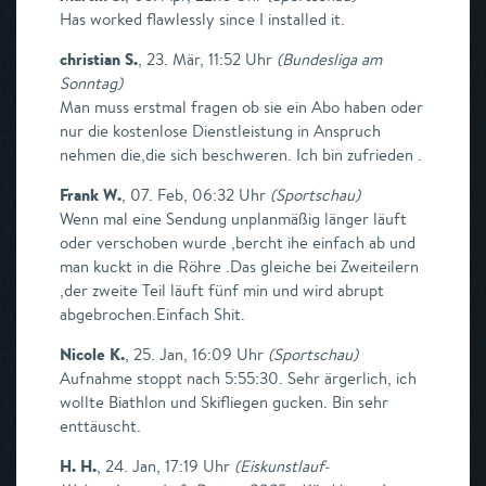
Has worked flawlessly since I installed it.
christian S.
,
23. Mär, 11:52 Uhr
(
Bundesliga am
Sonntag
)
Man muss erstmal fragen ob sie ein Abo haben oder
nur die kostenlose Dienstleistung in Anspruch
nehmen die,die sich beschweren. Ich bin zufrieden .
Frank W.
,
07. Feb, 06:32 Uhr
(
Sportschau
)
Wenn mal eine Sendung unplanmäßig länger läuft
oder verschoben wurde ,bercht ihe einfach ab und
man kuckt in die Röhre .Das gleiche bei Zweiteilern
,der zweite Teil läuft fünf min und wird abrupt
abgebrochen.Einfach Shit.
Nicole K.
,
25. Jan, 16:09 Uhr
(
Sportschau
)
Aufnahme stoppt nach 5:55:30. Sehr ärgerlich, ich
wollte Biathlon und Skifliegen gucken. Bin sehr
enttäuscht.
H. H.
,
24. Jan, 17:19 Uhr
(
Eiskunstlauf-