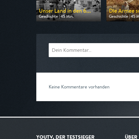
Unser Land in den 6...
Die Armee sc
Geschichte | 45 Min.
Geschichte | 45 M
Ausgestrahlt von Phoenix
Ausgestrahlt von
am 09.08.2026, 20:15
am 12.08.2026, 2
Keine Kommentare vorhanden
YOUTV, DER TESTSIEGER
ÜBER