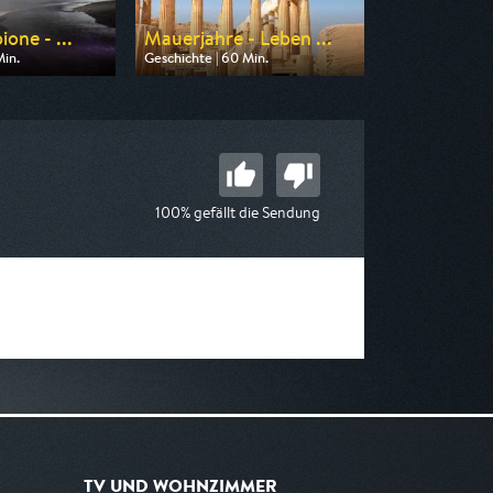
ione - ...
Mauerjahre - Leben ...
Min.
Geschichte | 60 Min.
 3sat
Ausgestrahlt von Phoenix
23:15
am 09.08.2026, 00:00
100% gefällt die Sendung
TV UND WOHNZIMMER