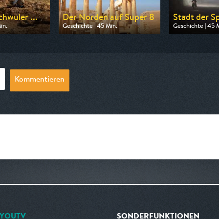
hwuler ...
Der Norden auf Super 8
Stadt der Sp
in.
Geschichte | 45 Min.
Geschichte | 45 
 ZDF info
Ausgestrahlt von NDR
Ausgestrahlt von
0:15
am 08.08.2026, 12:00
am 11.08.2026, 
Kommentieren
YOUTV
SONDERFUNKTIONEN