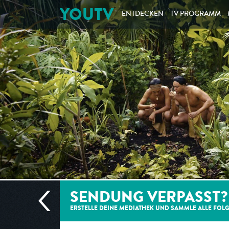
YOUTV
ENTDECKEN
TV PROGRAMM
SENDUNG VERPASST?
ERSTELLE DEINE MEDIATHEK UND SAMMLE ALLE
FOL