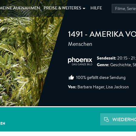
MEINE
AUFNAHMEN
PREISE &
WEITERES
HILFE
1491 - AMERIKA 
Menschen
Sendezeit:
20:15 - 21
Genre:
Geschichte, Sta
100% gefällt diese Sendung
Von:
Barbara Hager, Lisa Jackson
WIEDERH
GEN