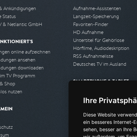
& Ankündigungen
Aufnahme-Assistenten
e Status
Langzeit-Speicherung
 & Netlantic GmbH
Favoriten-Finder
HD Aufnahme
Untertitel für Gehörlose
NKTIONIERT'S
Hörfilme, Audiodeskription
gen online aufzeichnen
RSS Aufnahmeliste
ndungen ansehen
Deutsches TV im Ausland
ndungen downloaden
 im TV Programm
SMARTPHONE & TABLET
 & Shop
los nutzen
iPhone, iPad App
Ihre Privatsphä
Android App
EMEIN
Diese Website verwend
PARTNER
ein besseres Internet-
schutz
Partnerliste
sehen, besser an Ihre 
ssum
Partner werden
wir außerdem, um Erge