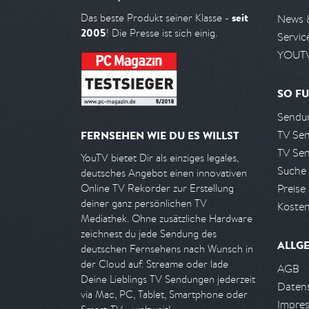
seit
Das beste Produkt seiner Klasse -
News 
2005
! Die Presse ist sich einig.
Servic
YOUTV
SO FU
Sendun
TV Se
FERNSEHEN WIE DU ES WILLST
TV Se
YouTV bietet Dir als einziges legales,
Suche
deutsches Angebot einen innovativen
Preise
Online TV Rekorder zur Erstellung
deiner ganz persönlichen TV
Kosten
Mediathek. Ohne zusätzliche Hardware
zeichnest du jede Sendung des
ALLG
deutschen Fernsehens nach Wunsch in
der Cloud auf. Streame oder lade
AGB
Deine Lieblings TV Sendungen jederzeit
Daten
via Mac, PC, Tablet, Smartphone oder
Impre