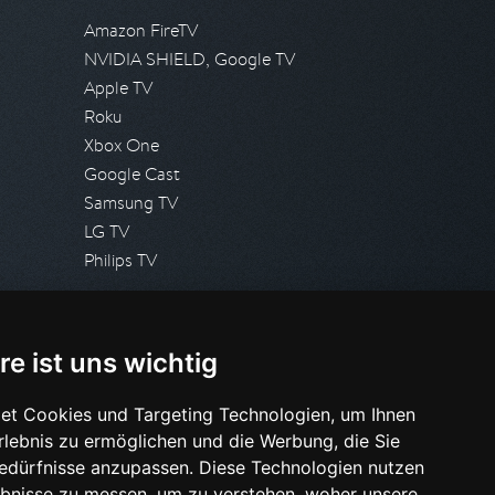
Amazon FireTV
NVIDIA SHIELD, Google TV
Apple TV
Roku
Xbox One
Google Cast
Samsung TV
LG TV
Philips TV
PRESSE
re ist uns wichtig
Presseanfrage stellen
Pressespiegel
et Cookies und Targeting Technologien, um Ihnen
Erlebnis zu ermöglichen und die Werbung, die Sie
HILFE & SUPPORT
Bedürfnisse anzupassen. Diese Technologien nutzen
Häufig gestellte Fragen
bnisse zu messen, um zu verstehen, woher unsere