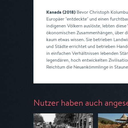
Kanada (2018)
Bevor Christoph Kolumbus
Europäer "entdeckte" und einen furchtba
indigenen Völkern auslöste, lebten diese 
ökonomischen Zusammenhängen, über di
kaum etwas wissen. Sie betrieben Landwi
und Städte errichtet und betrieben Hand
in einfachen Verhältnissen lebenden St
legendären, hoch entwickelten Zivilisati
Reichtum die Neuankömmlinge in Staunen
Nutzer haben auch anges