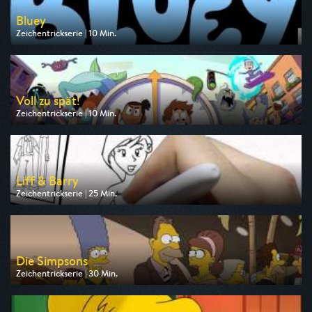
Bluey
Zeichentrickserie | 10 Min.
Ausgestrahlt von Disney Channel
am 09.08.2026, 17:10
Voll zu spät!
Zeichentrickserie | 10 Min.
Ausgestrahlt von Super RTL
am 09.08.2026, 17:05
Liff & Barry
Zeichentrickserie | 25 Min.
Ausgestrahlt von Disney Channel
am 10.08.2026, 14:45
Die Simpsons
Zeichentrickserie | 30 Min.
Ausgestrahlt von Pro 7
am 10.08.2026, 18:10