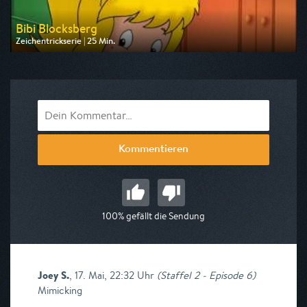
Bibi Blocksberg
Zeichentrickserie | 25 Min.
Ausgestrahlt von ZDF
am 15.08.2026, 07:05
Kommentieren
100% gefällt die Sendung
Joey S.
,
17. Mai, 22:32 Uhr
(
Staffel 2 - Episode 6
)
Mimicking