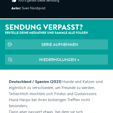
100% gefällt diese Sendung
Autor:
Sven Nordqvist
SENDUNG VERPASST?
ERSTELLE DEINE MEDIATHEK UND SAMMLE ALLE
FOLGEN
SERIE AUFNEHMEN
WIEDERHOLUNGEN
Deutschland / Spanien (2021)
Hunde und Katzen sind
eigentlich zu verschieden, um Freunde zu werden.
Tatsächlich mochten sich Findus und Gustavssons
Hund Harpo bei ihren bisherigen Treffen nicht
besonders.
Dann aber passiert etwas, bei dem sie sich