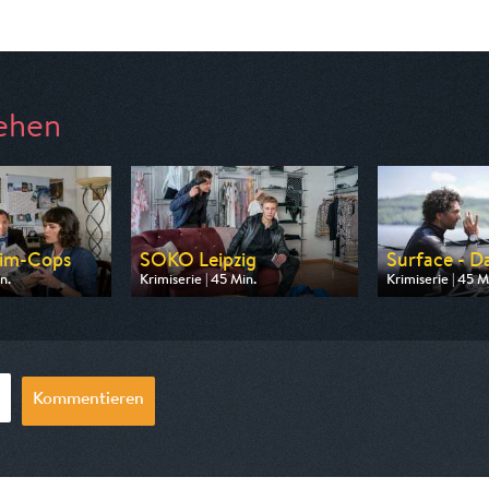
ehen
eim-Cops
SOKO Leipzig
Surface - Da
n.
Krimiserie | 45 Min.
Krimiserie | 45 M
 ZDF
Ausgestrahlt von ZDF
Ausgestrahlt vo
16:10
am 07.08.2026, 21:15
am 09.08.2026,
Kommentieren