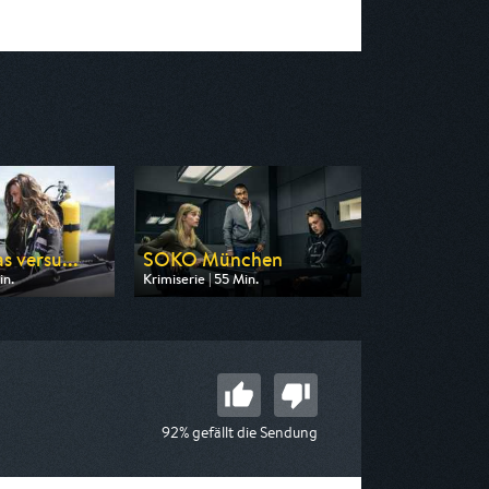
s versu...
SOKO München
in.
Krimiserie | 55 Min.
n ARD
Ausgestrahlt von ZDF
 22:05
am 08.08.2026, 18:05
92% gefällt die Sendung