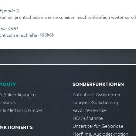
Episode 1
)
 können ja entscheiden was sie schauen möchten!einfach weiter scrolle
isode 468
)
echt zum einschlafen 🫣😞😞
YOUTV
SONDERFUNKTIONEN
& Ankündigungen
Aufnahme-Assistenten
e Status
Langzeit-Speicherung
 & Netlantic GmbH
Favoriten-Finder
HD Aufnahme
Untertitel für Gehörlose
NKTIONIERT'S
Hörfilme, Audiodeskription