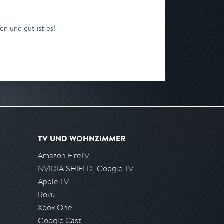
n und gut ist es!
TV UND WOHNZIMMER
Amazon FireTV
NVIDIA SHIELD, Google TV
Apple TV
Roku
Xbox One
Google Cast