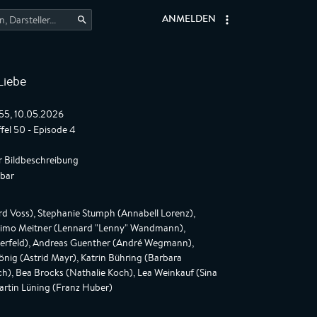
ANMELDEN
Liebe
:55, 10.05.2026
ffel 50 - Episode 4
r Bildbeschreibung
gbar
d Voss), Stephanie Stumph (Annabell Lorenz),
himo Meitner (Lennard "Lenny" Wandmann),
merfeld), Andreas Guenther (André Wegmann),
König (Astrid Mayr), Katrin Bühring (Barbara
ch), Bea Brocks (Nathalie Koch), Lea Weinkauf (Sina
 Martin Lüning (Franz Huber)