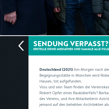
SENDUNG VERPASST?
ERSTELLE DEINE MEDIATHEK UND SAMMLE ALLE
FOL
Deutschland (2021)
Am Morgen nach der 
Begegnungsstätte in München wird Robert
Hauses, tot aufgefunden.
Voss und sein Team finden die Vereinska
Robert Opfer eines Raubüberfalls? Barb
des Vereins, und ihre Mitarbeiterin Astri
jemand auf den beliebten Architekten a