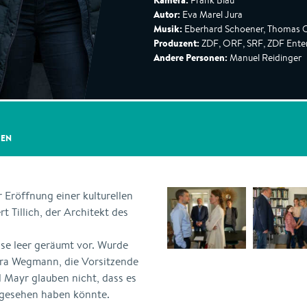
Kamera:
Frank Blau
Autor:
Eva Marel Jura
Musik:
Eberhard Schoener, Thomas 
Produzent:
ZDF, ORF, SRF, ZDF Enter
Andere Personen:
Manuel Reidinger
GEN
Eröffnung einer kulturellen
 Tillich, der Architekt des
sse leer geräumt vor. Wurde
ara Wegmann, die Vorsitzende
d Mayr glauben nicht, dass es
bgesehen haben könnte.