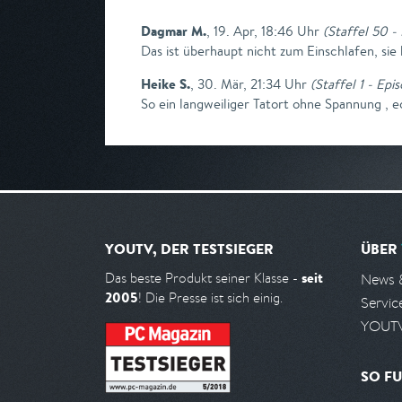
Dagmar M.
,
19. Apr, 18:46 Uhr
(
Staffel 50 - 
Das ist überhaupt nicht zum Einschlafen, sie
Heike S.
,
30. Mär, 21:34 Uhr
(
Staffel 1 - Ep
So ein langweiliger Tatort ohne Spannung , 
YOUTV, DER TESTSIEGER
ÜBER
seit
Das beste Produkt seiner Klasse -
News 
2005
! Die Presse ist sich einig.
Servic
YOUTV
SO FU