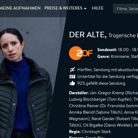
MEINE
AUFNAHMEN
PREISE &
WEITERES
HILFE
Trügerische 
DER ALTE
,
Sendezeit:
18:00 - 18
Genre:
Krimiserie, Sta
Hörfilm, Sendung mit akustische
Untertitel für die Sendung verfü
92% gefällt diese Sendung
Darsteller:
Jan-Gregor Kremp (Richar
Ludwig Blochberger (Tom Kupfer), T
Christina Rainer (Dr. Franziska Som
Annika Blendl (Sabine Tillich), Anna 
Wegmann), René Geisler (Robert Tilli
Tillich), Oli Bigalke (Denis Winkler),
Regie:
Christoph Stark