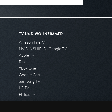
TV UND WOHNZIMMER
Amazon FireTV
NVIDIA SHIELD, Google TV
Apple TV
Roku
Xbox One
Google Cast
Samsung TV
LG TV
Philips TV
PRESSE