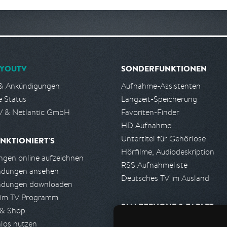
YOUTV
SONDERFUNKTIONEN
& Ankündigungen
Aufnahme-Assistenten
e Status
Langzeit-Speicherung
 & Netlantic GmbH
Favoriten-Finder
HD Aufnahme
Untertitel für Gehörlose
NKTIONIERT'S
Hörfilme, Audiodeskription
gen online aufzeichnen
RSS Aufnahmeliste
ndungen ansehen
Deutsches TV im Ausland
ndungen downloaden
 im TV Programm
SMARTPHONE & TABLET
 & Shop
los nutzen
iPhone, iPad App