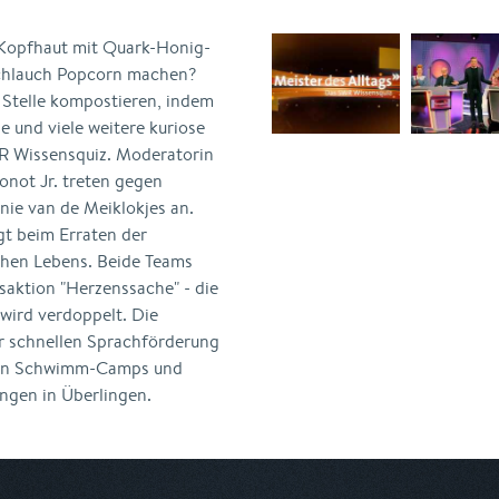
 Kopfhaut mit Quark-Honig-
schlauch Popcorn machen?
Stelle kompostieren, indem
 und viele weitere kuriose
WR Wissensquiz. Moderatorin
not Jr. treten gegen
ie van de Meiklokjes an.
gt beim Erraten der
ichen Lebens. Beide Teams
fsaktion "Herzenssache" - die
wird verdoppelt. Die
r schnellen Sprachförderung
e an Schwimm-Camps und
ngen in Überlingen.