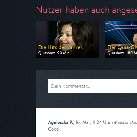
Nutzer haben auch anges
Die Hits des Jahres
Der Quiz-C
Quizshow | 90 Min.
Quizshow | 180 M
Ausgestrahlt von rbb
Ausgestrahlt von
am 07.08.2026, 20:15
am 08.08.2026, 
Agnieszka P.
,
16. Mär, 11:24 Uhr
(
Meister des
Good