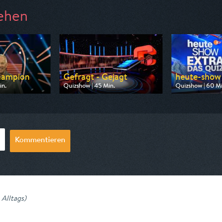
ehen
hampion
Gefragt - Gejagt
heute-show e
in.
Quizshow | 45 Min.
Quizshow | 60 Mi
 ZDF
Ausgestrahlt von ARD
Ausgestrahlt vo
20:15
am 07.08.2026, 11:15
am 07.08.2026, 
Kommentieren
 Alltags
)