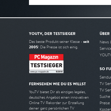
YOUTV, DER TESTSIEGER
ÜBER
seit
Das beste Produkt seiner Klasse -
News 
2005
! Die Presse ist sich einig.
Servic
YOUTV
SO FU
Sendun
TV Se
FERNSEHEN WIE DU ES WILLST
TV Se
YouTV bietet Dir als einziges legales,
Suche
deutsches Angebot einen innovativen
Preise
Online TV Rekorder zur Erstellung
deiner ganz persönlichen TV
Kosten