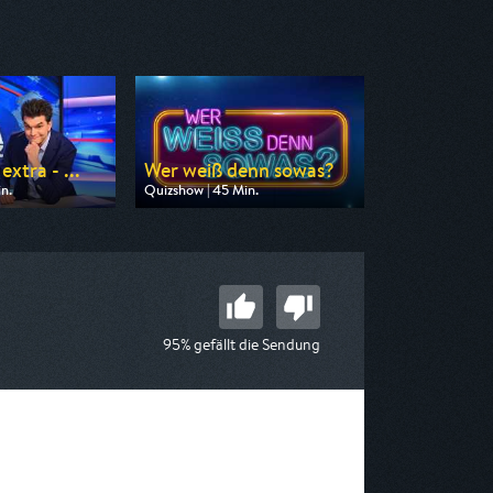
xtra - ...
Wer weiß denn sowas?
n.
Quizshow | 45 Min.
n ZDF
Ausgestrahlt von WDR
22:30
am 07.08.2026, 09:40
95% gefällt die Sendung