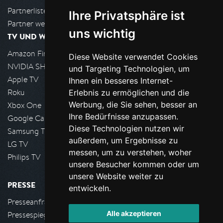
Partnerliste
Ihre Privatsphäre ist
Partner werden
uns wichtig
TV UND WOHNZIMMER
Amazon FireTV
Diese Website verwendet Cookies
NVIDIA SHIELD, Google TV
und Targeting Technologien, um
Apple TV
Ihnen ein besseres Internet-
Roku
Erlebnis zu ermöglichen und die
Werbung, die Sie sehen, besser an
Xbox One
Ihre Bedürfnisse anzupassen.
Google Cast
Diese Technologien nutzen wir
Samsung TV
außerdem, um Ergebnisse zu
LG TV
messen, um zu verstehen, woher
Philips TV
unsere Besucher kommen oder um
unsere Website weiter zu
PRESSE
entwickeln.
Presseanfrage stellen
Alle akzeptieren
Pressespiegel