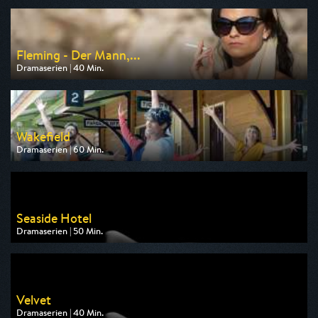
am 09.08.2026, 20:15
Fleming - Der Mann,...
Dramaserien | 40 Min.
Ausgestrahlt von One
am 11.08.2026, 20:15
Wakefield
Dramaserien | 60 Min.
Ausgestrahlt von arte
am 10.08.2026, 22:40
Seaside Hotel
Dramaserien | 50 Min.
Ausgestrahlt von One
am 09.08.2026, 16:15
Velvet
Dramaserien | 40 Min.