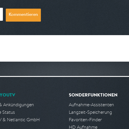
Kommentieren
YOUTV
SONDERFUNKTIONEN
& Ankündigungen
Aufnahme-Assistenten
e Status
Langzeit-Speicherung
 & Netlantic GmbH
Favoriten-Finder
HD Aufnahme