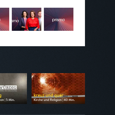
g
kreuz und quer
on | 5 Min.
Kirche und Religion | 40 Min.
on MDR
Ausgestrahlt von ARD alpha
 18:45
am 08.08.2026, 10:55