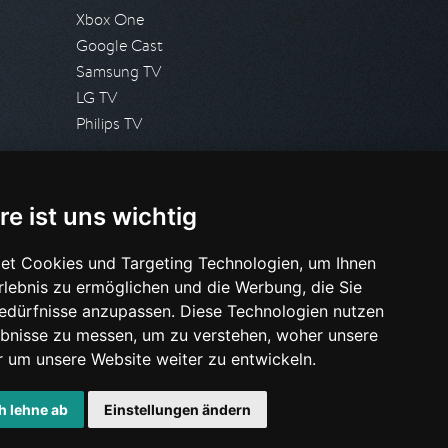
Xbox One
Google Cast
Samsung TV
LG TV
Philips TV
PRESSE
re ist uns wichtig
Presseanfrage stellen
Pressespiegel
et Cookies und Targeting Technologien, um Ihnen
Erlebnis zu ermöglichen und die Werbung, die Sie
HILFE & SUPPORT
Bedürfnisse anzupassen. Diese Technologien nutzen
Häufig gestellte Fragen
bnisse zu messen, um zu verstehen, woher unsere
Anfrage stellen
um unsere Website weiter zu entwickeln.
h lehne ab
Einstellungen ändern