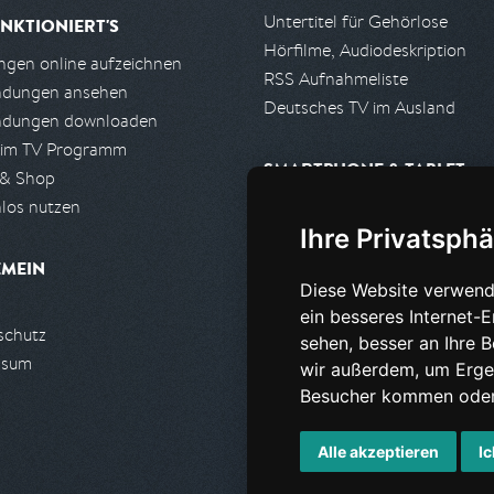
Untertitel für Gehörlose
NKTIONIERT'S
Hörfilme, Audiodeskription
gen online aufzeichnen
RSS Aufnahmeliste
ndungen ansehen
Deutsches TV im Ausland
ndungen downloaden
 im TV Programm
SMARTPHONE & TABLET
 & Shop
los nutzen
iPhone, iPad App
Ihre Privatsphä
Android App
EMEIN
Diese Website verwend
PARTNER
ein besseres Internet-
schutz
Partnerliste
sehen, besser an Ihre 
ssum
Partner werden
wir außerdem, um Erge
Besucher kommen oder 
Alle akzeptieren
Ic