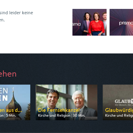
ind leider keine
en.
ehen
n aus d...
Die Fernsehkanzel
Glaubwürdi
n | 5 Min.
Kirche und Religion | 30 Min.
Kirche und Religi
 BR
Ausgestrahlt von RTLZWEI
Ausgestrahlt v
11:55
am 09.08.2026, 07:27
am 08.08.2026,