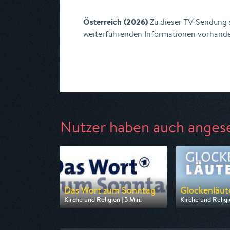
Österreich (2026)
Zu dieser TV Sendung s
weiterführenden Informationen vorhand
Nutzer haben auch anges
Das Wort zum Sonntag
Glockenläute
Kirche und Religion | 5 Min.
Kirche und Religio
Ausgestrahlt von ARD
Ausgestrahlt von
am 08.08.2026, 23:35
am 08.08.2026, 