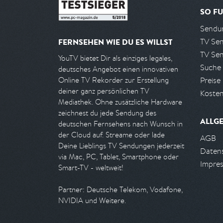
SO FU
Sendun
TV Se
FERNSEHEN WIE DU ES WILLST
TV Se
YouTV bietet Dir als einziges legales,
Suche
deutsches Angebot einen innovativen
Preise
Online TV Rekorder zur Erstellung
deiner ganz persönlichen TV
Kosten
Mediathek. Ohne zusätzliche Hardware
zeichnest du jede Sendung des
ALLG
deutschen Fernsehens nach Wunsch in
der Cloud auf. Streame oder lade
AGB
Deine Lieblings TV Sendungen jederzeit
Daten
via Mac, PC, Tablet, Smartphone oder
Impre
Smart-TV - weltweit!
Partner: Deutsche Telekom, Vodafone,
NVIDIA und Weitere.