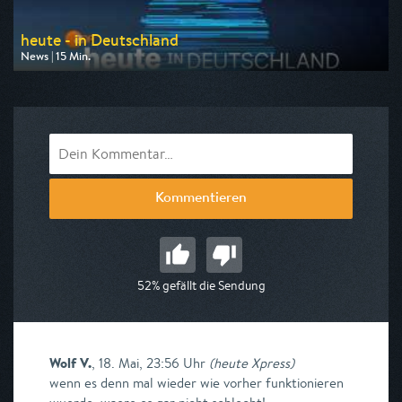
heute - in Deutschland
News | 15 Min.
Ausgestrahlt von ZDF
am 10.08.2026, 14:00
Kommentieren
52% gefällt die Sendung
Wolf V.
,
18. Mai, 23:56 Uhr
(
heute Xpress
)
wenn es denn mal wieder wie vorher funktionieren