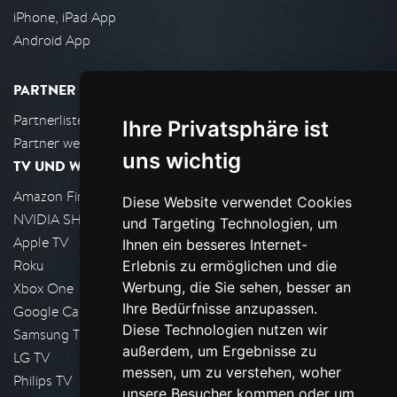
iPhone, iPad App
Android App
PARTNER
Partnerliste
Ihre Privatsphäre ist
Partner werden
uns wichtig
TV UND WOHNZIMMER
Amazon FireTV
Diese Website verwendet Cookies
NVIDIA SHIELD, Google TV
und Targeting Technologien, um
Apple TV
Ihnen ein besseres Internet-
Roku
Erlebnis zu ermöglichen und die
Werbung, die Sie sehen, besser an
Xbox One
Ihre Bedürfnisse anzupassen.
Google Cast
Diese Technologien nutzen wir
Samsung TV
außerdem, um Ergebnisse zu
LG TV
messen, um zu verstehen, woher
Philips TV
unsere Besucher kommen oder um