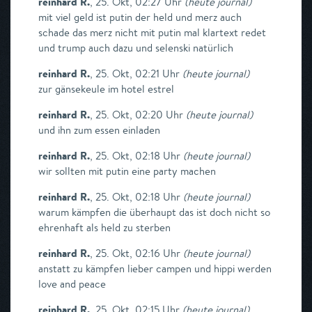
reinhard R.
,
25. Okt, 02:27 Uhr
(
heute journal
)
mit viel geld ist putin der held und merz auch
schade das merz nicht mit putin mal klartext redet
und trump auch dazu und selenski natürlich
reinhard R.
,
25. Okt, 02:21 Uhr
(
heute journal
)
zur gänsekeule im hotel estrel
reinhard R.
,
25. Okt, 02:20 Uhr
(
heute journal
)
und ihn zum essen einladen
reinhard R.
,
25. Okt, 02:18 Uhr
(
heute journal
)
wir sollten mit putin eine party machen
reinhard R.
,
25. Okt, 02:18 Uhr
(
heute journal
)
warum kämpfen die überhaupt das ist doch nicht so
ehrenhaft als held zu sterben
reinhard R.
,
25. Okt, 02:16 Uhr
(
heute journal
)
anstatt zu kämpfen lieber campen und hippi werden
love and peace
reinhard R.
,
25. Okt, 02:15 Uhr
(
heute journal
)