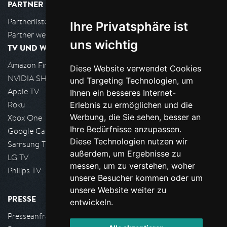
PARTNER
Partnerliste
Ihre Privatsphäre ist
Partner werden
uns wichtig
TV UND WOHNZIMMER
Amazon FireTV
Diese Website verwendet Cookies
NVIDIA SHIELD, Google TV
und Targeting Technologien, um
Apple TV
Ihnen ein besseres Internet-
Roku
Erlebnis zu ermöglichen und die
Werbung, die Sie sehen, besser an
Xbox One
Ihre Bedürfnisse anzupassen.
Google Cast
Diese Technologien nutzen wir
Samsung TV
außerdem, um Ergebnisse zu
LG TV
messen, um zu verstehen, woher
Philips TV
unsere Besucher kommen oder um
unsere Website weiter zu
PRESSE
entwickeln.
Presseanfrage stellen