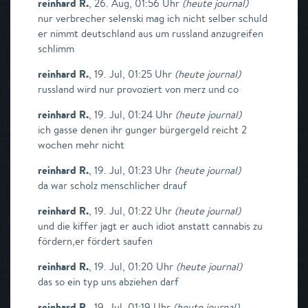
reinhard R.
,
26. Aug, 01:56 Uhr
(
heute journal
)
nur verbrecher selenski mag ich nicht selber schuld
er nimmt deutschland aus um russland anzugreifen
schlimm
reinhard R.
,
19. Jul, 01:25 Uhr
(
heute journal
)
russland wird nur provoziert von merz und co
reinhard R.
,
19. Jul, 01:24 Uhr
(
heute journal
)
ich gasse denen ihr gunger bürgergeld reicht 2
wochen mehr nicht
reinhard R.
,
19. Jul, 01:23 Uhr
(
heute journal
)
da war scholz menschlicher drauf
reinhard R.
,
19. Jul, 01:22 Uhr
(
heute journal
)
und die kiffer jagt er auch idiot anstatt cannabis zu
fördern,er fördert saufen
reinhard R.
,
19. Jul, 01:20 Uhr
(
heute journal
)
das so ein typ uns abziehen darf
reinhard R.
,
19. Jul, 01:19 Uhr
(
heute journal
)