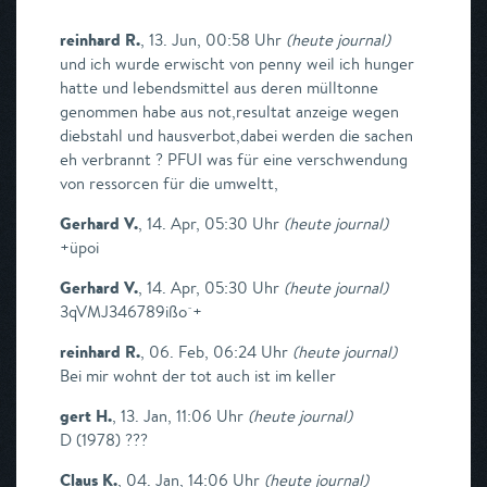
reinhard R.
,
13. Jun, 00:58 Uhr
(
heute journal
)
und ich wurde erwischt von penny weil ich hunger
hatte und lebendsmittel aus deren mülltonne
genommen habe aus not,resultat anzeige wegen
diebstahl und hausverbot,dabei werden die sachen
eh verbrannt ? PFUI was für eine verschwendung
von ressorcen für die umweltt,
Gerhard V.
,
14. Apr, 05:30 Uhr
(
heute journal
)
+üpoi
Gerhard V.
,
14. Apr, 05:30 Uhr
(
heute journal
)
3qVMJ346789ißo´+
reinhard R.
,
06. Feb, 06:24 Uhr
(
heute journal
)
Bei mir wohnt der tot auch ist im keller
gert H.
,
13. Jan, 11:06 Uhr
(
heute journal
)
D (1978) ???
Claus K.
,
04. Jan, 14:06 Uhr
(
heute journal
)