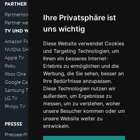
PARTNER
Partnerliste
Ihre Privatsphäre ist
Partner werden
uns wichtig
TV UND WOHNZIMMER
Amazon FireTV
Diese Website verwendet Cookies
NVIDIA SHIELD, Google TV
und Targeting Technologien, um
Apple TV
Ihnen ein besseres Internet-
Roku
Erlebnis zu ermöglichen und die
Werbung, die Sie sehen, besser an
Xbox One
Ihre Bedürfnisse anzupassen.
Google Cast
Diese Technologien nutzen wir
Samsung TV
außerdem, um Ergebnisse zu
LG TV
messen, um zu verstehen, woher
Philips TV
unsere Besucher kommen oder um
unsere Website weiter zu
PRESSE
entwickeln.
Presseanfrage stellen