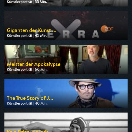
Künstlerporträt | 55 Min.
Ausgestrahlt von arte
am 09.08.2026, 17:00
Giganten der Kunst ...
Künstlerporträt | 45 Min.
Ausgestrahlt von ZDF
am 08.08.2026, 02:45
Meister der Apokalypse
Künstlerporträt | 60 Min.
Ausgestrahlt von Phoenix
am 07.08.2026, 22:30
The True Story of J...
Künstlerporträt | 40 Min.
Ausgestrahlt von 3sat
am 10.08.2026, 19:20
Kein Prinz wie jede...