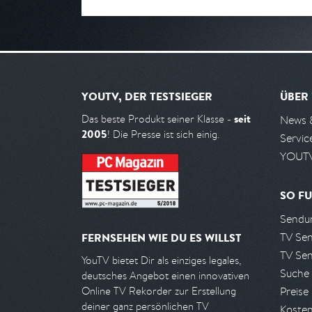
YOUTV, DER TESTSIEGER
ÜBER
seit
Das beste Produkt seiner Klasse -
News 
2005
! Die Presse ist sich einig.
Servic
YOUTV
SO FU
Sendun
TV Se
FERNSEHEN WIE DU ES WILLST
TV Se
YouTV bietet Dir als einziges legales,
Suche
deutsches Angebot einen innovativen
Preise
Online TV Rekorder zur Erstellung
deiner ganz persönlichen TV
Kosten