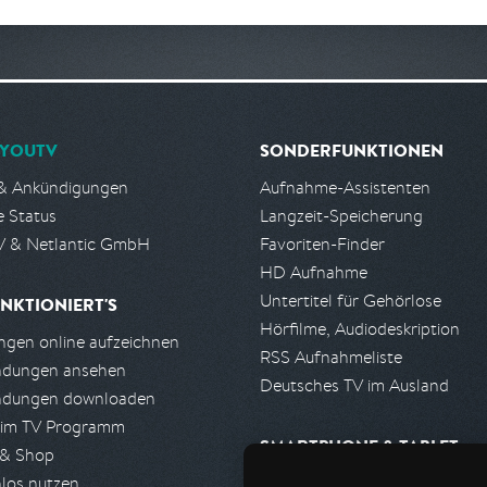
YOUTV
SONDERFUNKTIONEN
& Ankündigungen
Aufnahme-Assistenten
e Status
Langzeit-Speicherung
 & Netlantic GmbH
Favoriten-Finder
HD Aufnahme
Untertitel für Gehörlose
NKTIONIERT'S
Hörfilme, Audiodeskription
gen online aufzeichnen
RSS Aufnahmeliste
ndungen ansehen
Deutsches TV im Ausland
ndungen downloaden
 im TV Programm
SMARTPHONE & TABLET
 & Shop
los nutzen
iPhone, iPad App