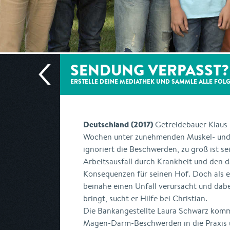
SENDUNG VERPASST?
ERSTELLE DEINE MEDIATHEK UND SAMMLE ALLE
FOL
Deutschland (2017)
Getreidebauer Klaus E
Wochen unter zunehmenden Muskel- und
ignoriert die Beschwerden, zu groß ist s
Arbeitsausfall durch Krankheit und de
Konsequenzen für seinen Hof. Doch als 
beinahe einen Unfall verursacht und dabe
bringt, sucht er Hilfe bei Christian.
Die Bankangestellte Laura Schwarz komm
Magen-Darm-Beschwerden in die Praxis un