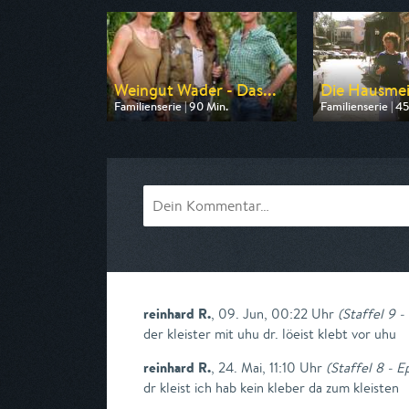
Weingut Wader - Das...
Die Hausmei
Familienserie | 90 Min.
Familienserie | 45
Ausgestrahlt von ARD
Ausgestrahlt von
am 08.08.2026, 14:00
am 11.08.2026, 2
reinhard R.
,
09. Jun, 00:22 Uhr
(
Staffel 9 -
der kleister mit uhu dr. löeist klebt vor uhu
reinhard R.
,
24. Mai, 11:10 Uhr
(
Staffel 8 - E
dr kleist ich hab kein kleber da zum kleisten