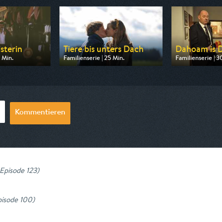
sterin
Tiere bis unters Dach
Dahoam is
 Min.
Familienserie | 25 Min.
Familienserie | 3
 BR
Ausgestrahlt von ARD
Ausgestrahlt vo
0:15
am 09.08.2026, 08:35
am 10.08.2026, 
Kommentieren
 Episode 123
)
pisode 100
)