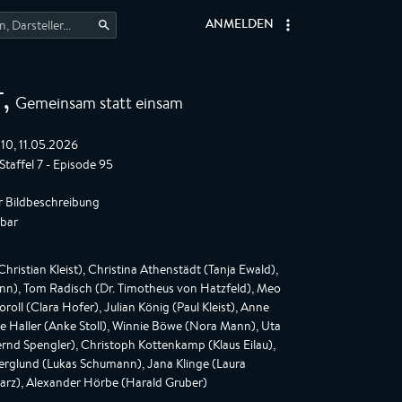
ANMELDEN
Gemeinsam statt einsam
T
,
:10, 11.05.2026
Staffel 7 - Episode 95
r Bildbeschreibung
gbar
hristian Kleist), Christina Athenstädt (Tanja Ewald),
n), Tom Radisch (Dr. Timotheus von Hatzfeld), Meo
Koroll (Clara Hofer), Julian König (Paul Kleist), Anne
ne Haller (Anke Stoll), Winnie Böwe (Nora Mann), Uta
ernd Spengler), Christoph Kottenkamp (Klaus Eilau),
l Berglund (Lukas Schumann), Jana Klinge (Laura
warz), Alexander Hörbe (Harald Gruber)