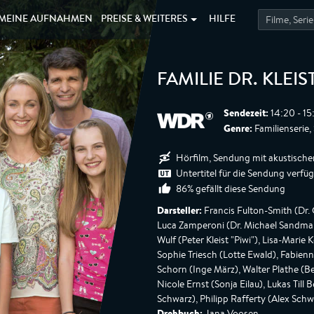
MEINE
AUFNAHMEN
PREISE &
WEITERES
HILFE
FAMILIE DR. KLEIS
Sendezeit:
14:20 - 15
Genre:
Familienserie, 
Hörfilm, Sendung mit akustische
Untertitel für die Sendung verfü
86% gefällt diese Sendung
Darsteller:
Francis Fulton-Smith (Dr. C
Luca Zamperoni (Dr. Michael Sandman
Wulf (Peter Kleist "Piwi"), Lisa-Marie 
Sophie Triesch (Lotte Ewald), Fabien
Schorn (Inge März), Walter Plathe (B
Nicole Ernst (Sonja Eilau), Lukas Til
Schwarz), Philipp Rafferty (Alex Sch
Drehbuch:
Jana Voosen