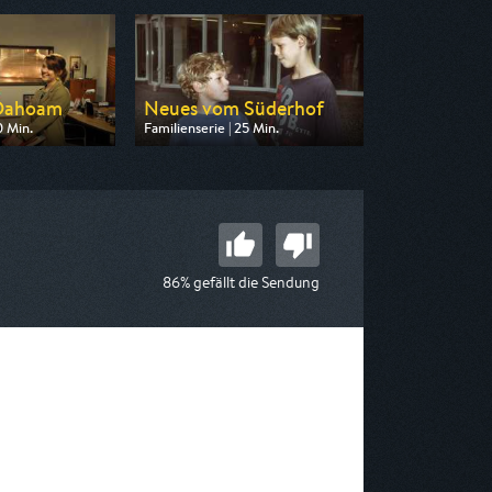
 Dahoam
Neues vom Süderhof
0 Min.
Familienserie | 25 Min.
n BR
Ausgestrahlt von BR
09:15
am 09.08.2026, 10:00
86% gefällt die Sendung