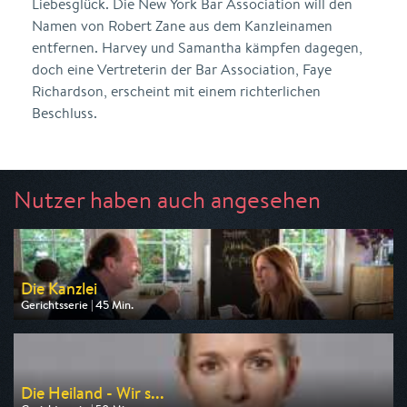
Liebesglück. Die New York Bar Association will den
Namen von Robert Zane aus dem Kanzleinamen
entfernen. Harvey und Samantha kämpfen dagegen,
doch eine Vertreterin der Bar Association, Faye
Richardson, erscheint mit einem richterlichen
Beschluss.
Nutzer haben auch angesehen
Die Kanzlei
Gerichtsserie | 45 Min.
Ausgestrahlt von ARD
am 11.08.2026, 20:15
Die Heiland - Wir s...