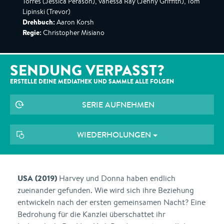
Torres (Jessica Perason), Vanessa Ray (Jenny Griffith), Tom
Lipinski (Trevor)
Drehbuch:
Aaron Korsh
Regie:
Christopher Misiano
SENDUNG VERPASST?
ERSTELLE DEINE MEDIATHEK UND SAMMLE ALLE
FOLGEN
SERIE AUFNEHMEN
WIEDERHOLUNGEN
USA (2019)
Harvey und Donna haben endlich
zueinander gefunden. Wie wird sich ihre Beziehung
entwickeln nach der ersten gemeinsamen Nacht? Eine
Bedrohung für die Kanzlei überschattet ihr