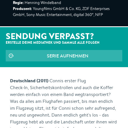
Regie:
Henning Windelband
Produzent:
Youngfilms GmbH & Co. KG, ZDF Enterprises
GmbH, Sony Music Entertainment, digital 360°, NFP
SENDUNG VERPASST?
ERSTELLE DEINE MEDIATHEK UND SAMMLE ALLE
FOLGEN
SERIE AUFNEHMEN
Deutschland (2011)
Connis erster Flug
Check-In, Sicherheitskontrollen und auch die Koffer
werden einfach von einem Band wegtransportiert?
Was da alles am Flughafen passiert, bis man endlich
im Flugzeug sitzt, ist für Conni schon sehr aufregend,
neu und ungewohnt. Dann endlich geht's los - das
Flugzeug hebt ab und die Landschaft unter ihnen wird