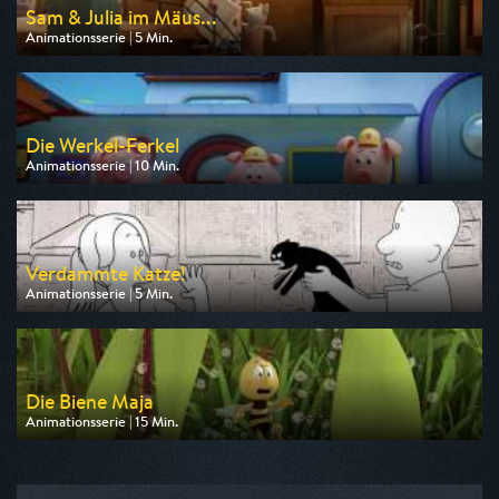
Sam & Julia im Mäus...
Animationsserie | 5 Min.
Ausgestrahlt von ZDF
am 09.08.2026, 06:25
Die Werkel-Ferkel
Animationsserie | 10 Min.
Ausgestrahlt von ZDF
am 09.08.2026, 06:00
Verdammte Katze!
Animationsserie | 5 Min.
Ausgestrahlt von arte
am 11.08.2026, 03:20
Die Biene Maja
Animationsserie | 15 Min.
Ausgestrahlt von KiKA
am 09.08.2026, 09:25