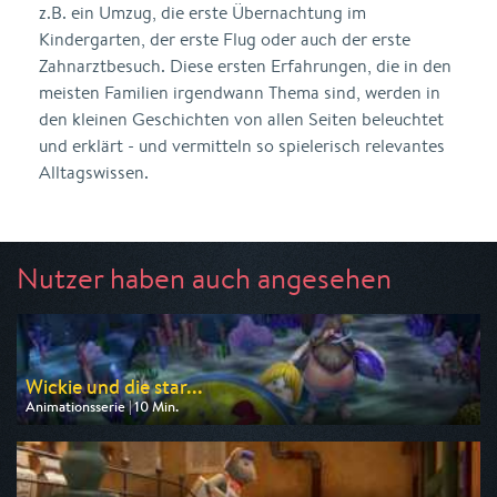
z.B. ein Umzug, die erste Übernachtung im
Kindergarten, der erste Flug oder auch der erste
Zahnarztbesuch. Diese ersten Erfahrungen, die in den
meisten Familien irgendwann Thema sind, werden in
den kleinen Geschichten von allen Seiten beleuchtet
und erklärt - und vermitteln so spielerisch relevantes
Alltagswissen.
Nutzer haben auch angesehen
Wickie und die star...
Animationsserie | 10 Min.
Ausgestrahlt von ZDF
am 09.08.2026, 07:00