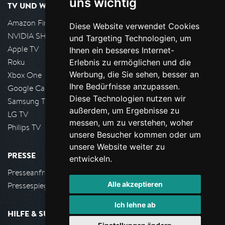
uns wichtig
TV UND WOHNZIMMER
Amazon FireTV
Diese Website verwendet Cookies
NVIDIA SHIELD, Google TV
und Targeting Technologien, um
Apple TV
Ihnen ein besseres Internet-
Roku
Erlebnis zu ermöglichen und die
Werbung, die Sie sehen, besser an
Xbox One
Ihre Bedürfnisse anzupassen.
Google Cast
Diese Technologien nutzen wir
Samsung TV
außerdem, um Ergebnisse zu
LG TV
messen, um zu verstehen, woher
Philips TV
unsere Besucher kommen oder um
unsere Website weiter zu
PRESSE
entwickeln.
Presseanfrage stellen
Alle akzeptieren
Pressespiegel
Ich lehne ab
HILFE & SUPPORT