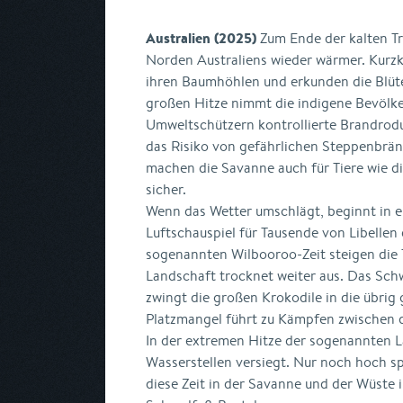
Australien (2025)
Zum Ende der kalten Tr
Norden Australiens wieder wärmer. Kurz
ihren Baumhöhlen und erkunden die Blüte
großen Hitze nimmt die indigene Bevöl
Umweltschützern kontrollierte Brandrodu
das Risiko von gefährlichen Steppenbrän
machen die Savanne auch für Tiere wie 
sicher.
Wenn das Wetter umschlägt, beginnt in 
Luftschauspiel für Tausende von Libellen 
sogenannten Wilbooroo-Zeit steigen die 
Landschaft trocknet weiter aus. Das Sch
zwingt die großen Krokodile in die übrig
Platzmangel führt zu Kämpfen zwischen 
In der extremen Hitze der sogenannten La
Wasserstellen versiegt. Nur noch hoch spe
diese Zeit in der Savanne und der Wüste i