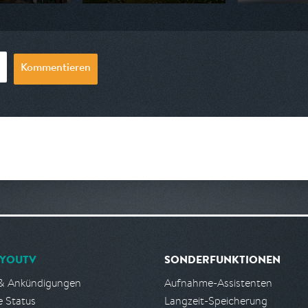
 ARD alpha
Ausgestrahlt von rbb
Ausgestrahlt vo
20:15
am 09.08.2026, 20:15
am 08.08.2026, 
Kommentieren
YOUTV
SONDERFUNKTIONEN
& Ankündigungen
Aufnahme-Assistenten
e Status
Langzeit-Speicherung