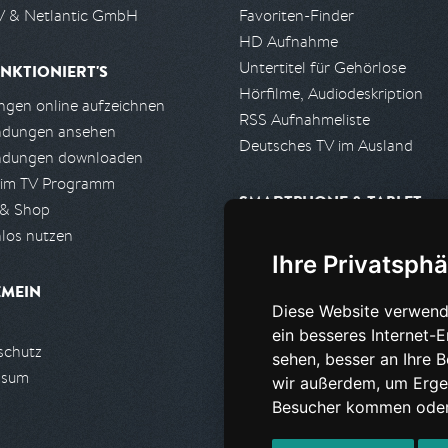
 & Netlantic GmbH
Favoriten-Finder
HD Aufnahme
Untertitel für Gehörlose
NKTIONIERT'S
Hörfilme, Audiodeskription
gen online aufzeichnen
RSS Aufnahmeliste
ndungen ansehen
Deutsches TV im Ausland
ndungen downloaden
 im TV Programm
SMARTPHONE & TABLET
 & Shop
los nutzen
iPhone, iPad App
Ihre Privatsphä
Android App
EMEIN
Diese Website verwend
PARTNER
ein besseres Internet-
schutz
Partnerliste
sehen, besser an Ihre 
ssum
Partner werden
wir außerdem, um Erge
Besucher kommen oder 