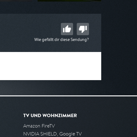
n ZDF neo
Ausgestrahlt von ARD
16:55
am 07.08.2026, 04:50
Wie gefällt dir diese Sendung?
TV UND WOHNZIMMER
Amazon FireTV
NVIDIA SHIELD, Google TV