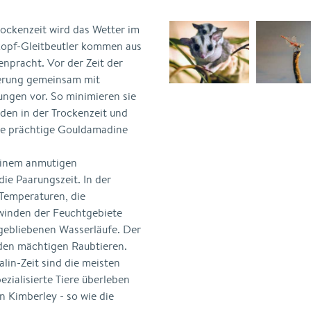
ockenzeit wird das Wetter im
kopf-Gleitbeutler kommen aus
npracht. Vor der Zeit der
kerung gemeinsam mit
ngen vor. So minimieren sie
den in der Trockenzeit und
die prächtige Gouldamadine
einem anmutigen
die Paarungszeit. In der
Temperaturen, die
winden der Feuchtgebiete
 gebliebenen Wasserläufe. Der
den mächtigen Raubtieren.
lin-Zeit sind die meisten
zialisierte Tiere überleben
n Kimberley - so wie die