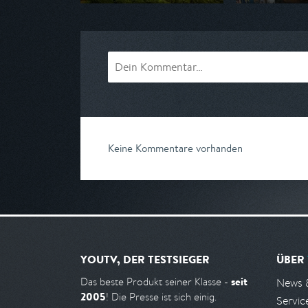
Ausgestrahlt von Phoenix
Ausgestrahlt von
am 07.08.2026, 20:15
am 07.08.2026, 
Keine Kommentare vorhanden
YOUTV, DER TESTSIEGER
ÜBER
seit
Das beste Produkt seiner Klasse -
News 
2005
! Die Presse ist sich einig.
Servic