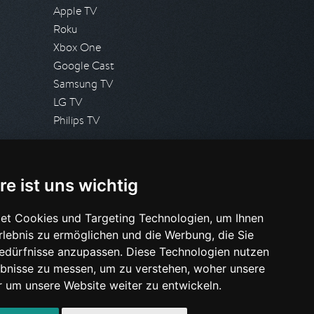
Apple TV
Roku
Xbox One
Google Cast
Samsung TV
LG TV
Philips TV
PRESSE
re ist uns wichtig
Presseanfrage stellen
Pressespiegel
et Cookies und Targeting Technologien, um Ihnen
Erlebnis zu ermöglichen und die Werbung, die Sie
HILFE & SUPPORT
Bedürfnisse anzupassen. Diese Technologien nutzen
Häufig gestellte Fragen
bnisse zu messen, um zu verstehen, woher unsere
Anfrage stellen
um unsere Website weiter zu entwickeln.