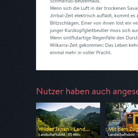
Schmalfuß-Beutelmaus.
Wenn sich die Luft in der trockenen Sav
Jirrbal-Zeit elektrisch auflädt, kommt es
Blitzschlägen. Einer von ihnen löst ein v
junger Kurzkopfgleitbeutler muss sich a
Wenn sintflutartige Regenfälle den Durst d
Wilkarra-Zeit gekommen: Das Leben kehrt
einmal mehr in voller Pracht.
Nutzer haben auch anges
Wildes Japan - Land...
Mit dem Zug
Landschaftsbild | 45 Min.
Landschaftsbild |