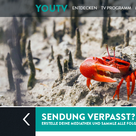
YOUTV
ENTDECKEN
TV PROGRAMM
SENDUNG VERPASST?
ERSTELLE DEINE MEDIATHEK UND SAMMLE ALLE
FOL