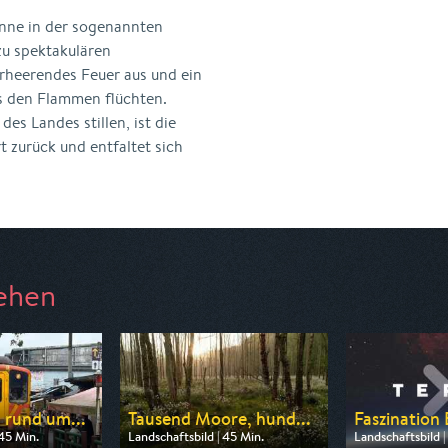
anne in der sogenannten
 zu spektakulären
erheerendes Feuer aus und ein
us den Flammen flüchten.
es Landes stillen, ist die
 zurück und entfaltet sich
ehen
 rund um...
Tausend Moore, hund...
Faszination
 45 Min.
Landschaftsbild | 45 Min.
Landschaftsbild |