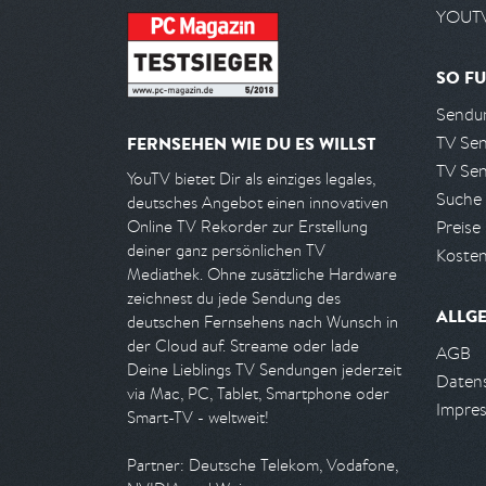
YOUTV
SO FU
Sendun
TV Se
FERNSEHEN WIE DU ES WILLST
TV Se
YouTV bietet Dir als einziges legales,
Suche
deutsches Angebot einen innovativen
Preise
Online TV Rekorder zur Erstellung
deiner ganz persönlichen TV
Kosten
Mediathek. Ohne zusätzliche Hardware
zeichnest du jede Sendung des
ALLG
deutschen Fernsehens nach Wunsch in
der Cloud auf. Streame oder lade
AGB
Deine Lieblings TV Sendungen jederzeit
Daten
via Mac, PC, Tablet, Smartphone oder
Impre
Smart-TV - weltweit!
Partner: Deutsche Telekom, Vodafone,