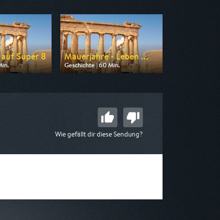
auf Super 8
Mauerjahre - Leben ...
Min.
Geschichte | 60 Min.
on NDR
Ausgestrahlt von Phoenix
 12:00
am 09.08.2026, 00:00
Wie gefällt dir diese Sendung?