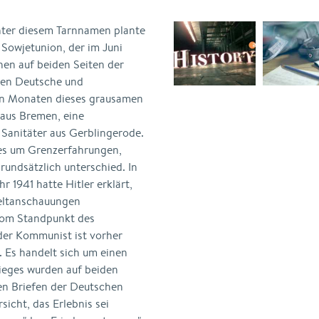
unter diesem Tarnnamen plante
 Sowjetunion, der im Juni
hen auf beiden Seiten der
len Deutsche und
ben Monaten dieses grausamen
 aus Bremen, eine
r Sanitäter aus Gerblingerode.
 es um Grenzerfahrungen,
rundsätzlich unterschied. In
 1941 hatte Hitler erklärt,
Weltanschauungen
vom Standpunkt des
er Kommunist ist vorher
 Es handelt sich um einen
rieges wurden auf beiden
den Briefen der Deutschen
icht, das Erlebnis sei