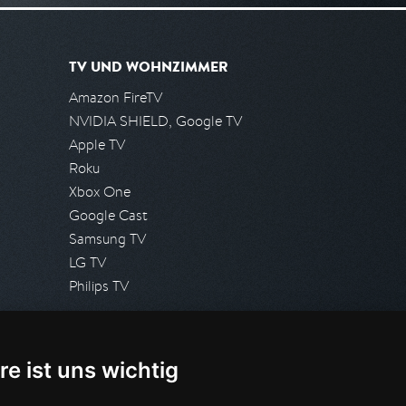
TV UND WOHNZIMMER
Amazon FireTV
NVIDIA SHIELD, Google TV
Apple TV
Roku
Xbox One
Google Cast
Samsung TV
LG TV
Philips TV
PRESSE
re ist uns wichtig
Presseanfrage stellen
Pressespiegel