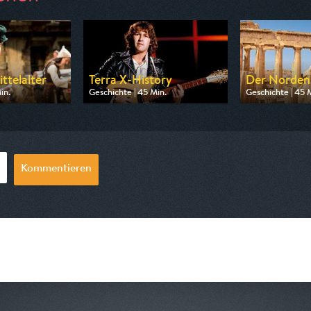
ttelalter
Terra X-History
Der Norden 
in.
Geschichte | 45 Min.
Geschichte | 45 
 ZDF info
Ausgestrahlt von Phoenix
Ausgestrahlt v
05:30
am 08.08.2026, 23:15
am 08.08.2026,
Kommentieren