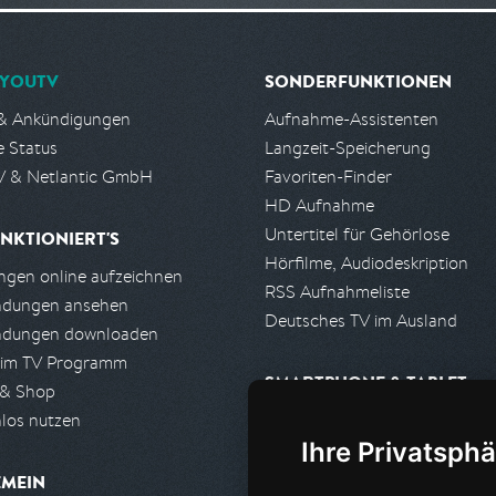
YOUTV
SONDERFUNKTIONEN
& Ankündigungen
Aufnahme-Assistenten
e Status
Langzeit-Speicherung
 & Netlantic GmbH
Favoriten-Finder
HD Aufnahme
Untertitel für Gehörlose
NKTIONIERT'S
Hörfilme, Audiodeskription
gen online aufzeichnen
RSS Aufnahmeliste
ndungen ansehen
Deutsches TV im Ausland
ndungen downloaden
 im TV Programm
SMARTPHONE & TABLET
 & Shop
los nutzen
iPhone, iPad App
Ihre Privatsphä
Android App
EMEIN