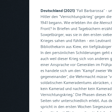
Deutschland (2021)
"Fall Barbarossa" - 
Hitler den "Vernichtungskrieg" gegen die
1941 begann. Wie erlebten ihn die Mensc
Front? In Briefen und Tagebüchern erzäh
Sowjetbürger, was sie in den ersten sie
Krieges sahen und fühlten - ein Leutnant
Bibliothekarin aus Kiew, ein tiefgläubige
In den persönlichen Schilderungen geht
auch weil dieser Krieg sich von anderen g
einer Ansprache vor Generälen im Frühjahr
es handele sich um den "Kampf zweier 
gegeneinander", die Wehrmacht müsse "
soldatischen Kameradentums abrücken, d
kein Kamerad und nachher kein Kamerad.
Vernichtungskrieg." Die Phasen dieses K
Seiten sehr unterschiedlich erlebt. Aus 
spricht in den ersten Wochen Siegeszuvers