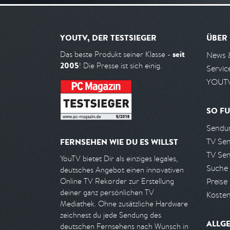
YOUTV, DER TESTSIEGER
ÜBER
seit
Das beste Produkt seiner Klasse -
News 
2005
! Die Presse ist sich einig.
Servic
YOUTV
SO FU
Sendun
TV Se
FERNSEHEN WIE DU ES WILLST
TV Se
YouTV bietet Dir als einziges legales,
Suche
deutsches Angebot einen innovativen
Preise
Online TV Rekorder zur Erstellung
deiner ganz persönlichen TV
Kosten
Mediathek. Ohne zusätzliche Hardware
zeichnest du jede Sendung des
ALLG
deutschen Fernsehens nach Wunsch in