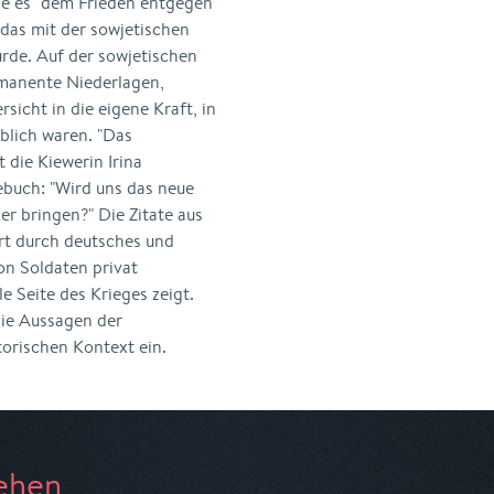
ehe es "dem Frieden entgegen"
 das mit der sowjetischen
rde. Auf der sowjetischen
rmanente Niederlagen,
sicht in die eigene Kraft, in
blich waren. "Das
t die Kiewerin Irina
buch: "Wird uns das neue
r bringen?" Die Zitate aus
ert durch deutsches und
on Soldaten privat
e Seite des Krieges zeigt.
die Aussagen der
torischen Kontext ein.
ehen