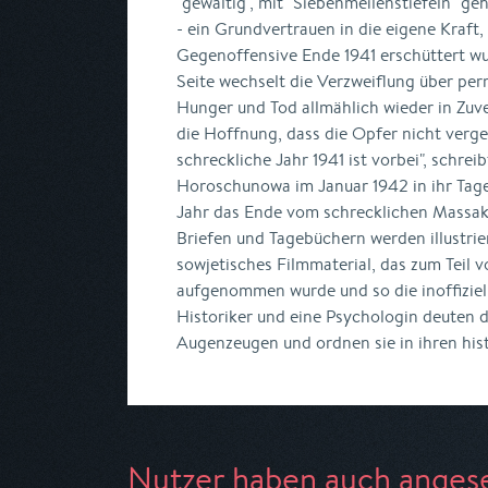
"gewaltig", mit "Siebenmeilenstiefeln" g
- ein Grundvertrauen in die eigene Kraft,
Gegenoffensive Ende 1941 erschüttert wu
Seite wechselt die Verzweiflung über pe
Hunger und Tod allmählich wieder in Zuver
die Hoffnung, dass die Opfer nicht verge
schreckliche Jahr 1941 ist vorbei", schreib
Horoschunowa im Januar 1942 in ihr Tage
Jahr das Ende vom schrecklichen Massake
Briefen und Tagebüchern werden illustri
sowjetisches Filmmaterial, das zum Teil v
aufgenommen wurde und so die inoffiziell
Historiker und eine Psychologin deuten 
Augenzeugen und ordnen sie in ihren his
Nutzer haben auch anges