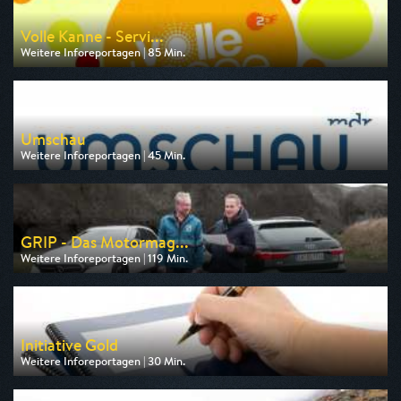
Volle Kanne - Servi...
Weitere Inforeportagen | 85 Min.
Ausgestrahlt von ZDF
am 10.08.2026, 09:05
Umschau
Weitere Inforeportagen | 45 Min.
Ausgestrahlt von MDR
am 11.08.2026, 20:15
GRIP - Das Motormag...
Weitere Inforeportagen | 119 Min.
Ausgestrahlt von RTLZWEI
am 09.08.2026, 18:15
Initiative Gold
Weitere Inforeportagen | 30 Min.
Ausgestrahlt von Anixe Plus
am 10.08.2026, 20:15