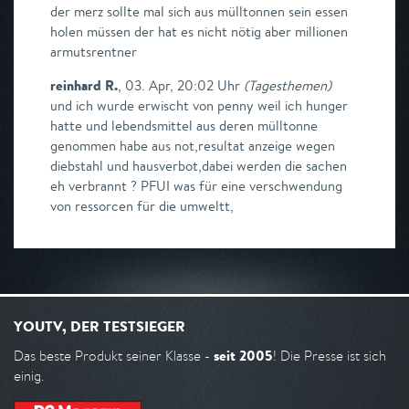
der merz sollte mal sich aus mülltonnen sein essen
holen müssen der hat es nicht nötig aber millionen
armutsrentner
reinhard R.
,
03. Apr, 20:02 Uhr
(
Tagesthemen
)
und ich wurde erwischt von penny weil ich hunger
hatte und lebendsmittel aus deren mülltonne
genommen habe aus not,resultat anzeige wegen
diebstahl und hausverbot,dabei werden die sachen
eh verbrannt ? PFUI was für eine verschwendung
von ressorcen für die umweltt,
YOUTV, DER TESTSIEGER
seit 2005
Das beste Produkt seiner Klasse -
! Die Presse ist sich
einig.