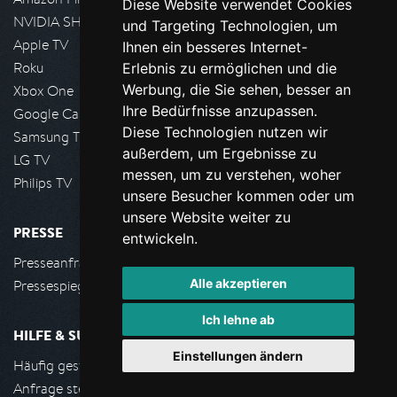
Diese Website verwendet Cookies
NVIDIA SHIELD, Google TV
und Targeting Technologien, um
Apple TV
Ihnen ein besseres Internet-
Roku
Erlebnis zu ermöglichen und die
Werbung, die Sie sehen, besser an
Xbox One
Ihre Bedürfnisse anzupassen.
Google Cast
Diese Technologien nutzen wir
Samsung TV
außerdem, um Ergebnisse zu
LG TV
messen, um zu verstehen, woher
Philips TV
unsere Besucher kommen oder um
unsere Website weiter zu
PRESSE
entwickeln.
Presseanfrage stellen
Alle akzeptieren
Pressespiegel
Ich lehne ab
HILFE & SUPPORT
Einstellungen ändern
Häufig gestellte Fragen
Anfrage stellen