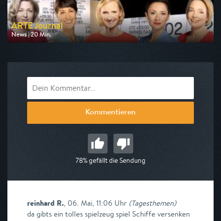
ARTE Journal
News | 20 Min.
Ausgestrahlt von arte
am 08.08.2026, 19:20
Kommentieren
78% gefällt die Sendung
reinhard R.
,
06. Mai, 11:06 Uhr
(
Tagesthemen
)
da gibts ein tolles spielzeug spiel Schiffe versenken