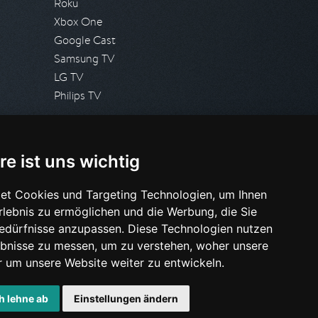
Roku
Xbox One
Google Cast
Samsung TV
LG TV
Philips TV
PRESSE
re ist uns wichtig
Presseanfrage stellen
Pressespiegel
et Cookies und Targeting Technologien, um Ihnen
Erlebnis zu ermöglichen und die Werbung, die Sie
HILFE & SUPPORT
Bedürfnisse anzupassen. Diese Technologien nutzen
Häufig gestellte Fragen
bnisse zu messen, um zu verstehen, woher unsere
Anfrage stellen
um unsere Website weiter zu entwickeln.
h lehne ab
Einstellungen ändern