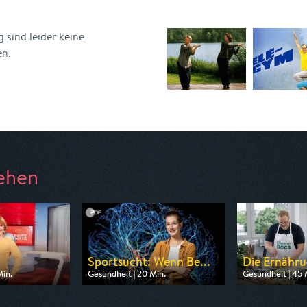
 sind leider keine
en.
ehen
Sportsucht: Wenn Be...
Die Ernähr
Min.
Gesundheit | 20 Min.
Gesundheit | 45 
 ARD alpha
Ausgestrahlt von ZDF neo
Ausgestrahlt vo
16:00
am 09.08.2026, 06:55
am 12.08.2026, 