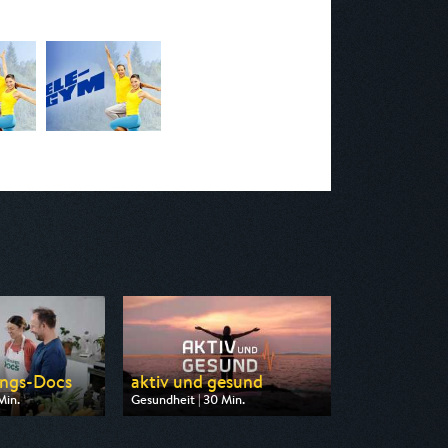
ungs-Docs
aktiv und gesund
Min.
Gesundheit | 30 Min.
n SR Fernsehen
Ausgestrahlt von SWR
21:00
am 07.08.2026, 11:40