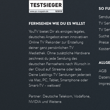
SO FU
Sendun
TV Se
FERNSEHEN WIE DU ES WILLST
TV Se
YouTV bietet Dir als einziges legales,
Suche
deutsches Angebot einen innovativen
Preise
Online TV Rekorder zur Erstellung
deiner ganz persönlichen TV
Kosten
Mediathek. Ohne zusätzliche Hardware
zeichnest du jede Sendung des
ALLG
deutschen Fernsehens nach Wunsch in
der Cloud auf. Streame oder lade
AGB
Deine Lieblings TV Sendungen jederzeit
Daten
via Mac, PC, Tablet, Smartphone oder
Impre
Smart-TV - weltweit!
Partner: Deutsche Telekom, Vodafone,
NVIDIA und Weitere.