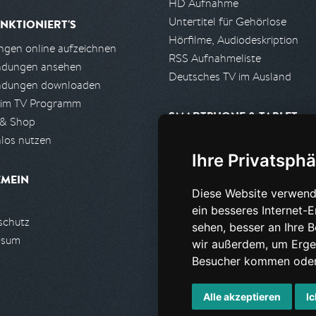
HD Aufnahme
Untertitel für Gehörlose
NKTIONIERT'S
Hörfilme, Audiodeskription
gen online aufzeichnen
RSS Aufnahmeliste
ndungen ansehen
Deutsches TV im Ausland
ndungen downloaden
 im TV Programm
SMARTPHONE & TABLET
 & Shop
los nutzen
iPhone, iPad App
Ihre Privatsphä
Android App
EMEIN
Diese Website verwend
PARTNER
ein besseres Internet-
schutz
Partnerliste
sehen, besser an Ihre 
ssum
Partner werden
wir außerdem, um Erge
Besucher kommen oder 
Alle akzeptieren
Ic