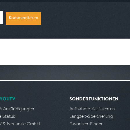
Kommentieren
YOUTV
SONDERFUNKTIONEN
& Ankündigungen
Aufnahme-Assistenten
e Status
Langzeit-Speicherung
 & Netlantic GmbH
Favoriten-Finder