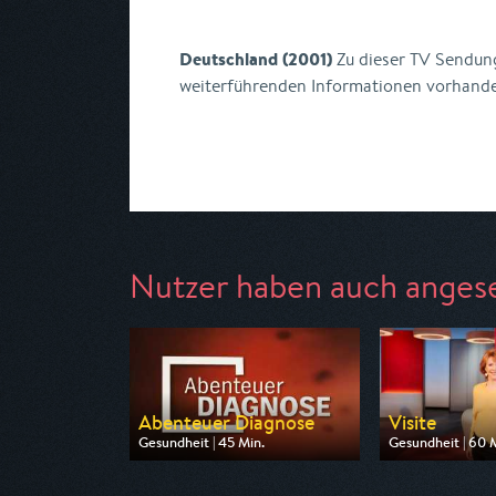
Deutschland (2001)
Zu dieser TV Sendung
weiterführenden Informationen vorhand
Nutzer haben auch anges
Abenteuer Diagnose
Visite
Gesundheit | 45 Min.
Gesundheit | 60 
Ausgestrahlt von HR
Ausgestrahlt von
am 10.08.2026, 20:15
am 08.08.2026, 