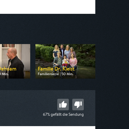
 Dahoam
Familie Dr. Kleist
0 Min.
Familienserie | 50 Min.
n BR
Ausgestrahlt von HR
09:15
am 08.08.2026, 14:20
67% gefällt die Sendung