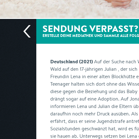
SENDUNG VERPASST?
ERSTELLE DEINE MEDIATHEK UND SAMMLE ALLE
FOL
Deutschland (2021)
Auf der Suche nach W
Wald auf den 17-jährigen Julian , der sic
Freundin Lena in einer alten Blockhütte e
Teenager halten sich dort ohne das Wissen
diese gegen die Beziehung und das Baby 
drängt sogar auf eine Adoption. Auf Jonas
informieren Lena und Julian die Eltern üb
daraufhin noch mehr Druck ausüben. Als 
erfährt, dass er seine Jugendstrafe antre
Sozialstunden geschwänzt hat, wird es für
sie hauen ab. Unterwegs setzen bei Lena 