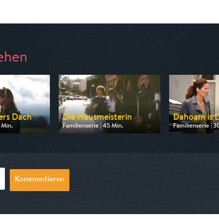
ehen
ters Dach
Die Hausmeisterin
Dahoam is
 Min.
Familienserie | 45 Min.
Familienserie | 3
n ARD
Ausgestrahlt von BR
Ausgestrahlt vo
08:35
am 11.08.2026, 20:15
am 07.08.2026, 
Kommentieren