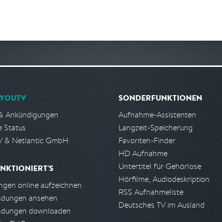
YOUTV
SONDERFUNKTIONEN
& Ankündigungen
Aufnahme-Assistenten
e Status
Langzeit-Speicherung
 & Netlantic GmbH
Favoriten-Finder
HD Aufnahme
Untertitel für Gehörlose
NKTIONIERT'S
Hörfilme, Audiodeskription
gen online aufzeichnen
RSS Aufnahmeliste
ndungen ansehen
Deutsches TV im Ausland
ndungen downloaden