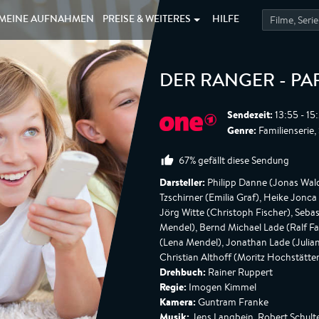
MEINE
AUFNAHMEN
PREISE &
WEITERES
HILFE
DER RANGER - PA
Sendezeit:
13:55 - 15
Genre:
Familienserie, 
67% gefällt diese Sendung
Darsteller:
Philipp Danne (Jonas Walde
Tzschirner (Emilia Graf), Heike Jonca
Jörg Witte (Christoph Fischer), Sebas
Mendel), Bernd Michael Lade (Ralf Fa
(Lena Mendel), Jonathan Lade (Julian
Christian Althoff (Moritz Hochstätter
Drehbuch:
Rainer Ruppert
Regie:
Imogen Kimmel
Kamera:
Guntram Franke
Musik:
Jens Langbein, Robert Schul