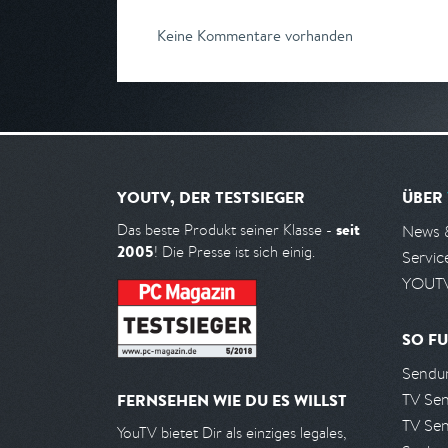
Keine Kommentare vorhanden
YOUTV, DER TESTSIEGER
ÜBER
seit
Das beste Produkt seiner Klasse -
News 
2005
! Die Presse ist sich einig.
Servic
YOUTV
SO FU
Sendun
TV Se
FERNSEHEN WIE DU ES WILLST
TV Se
YouTV bietet Dir als einziges legales,