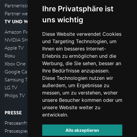
Partnerliste
Ihre Privatsphäre ist
Partner werden
uns wichtig
TV UND WOHNZIMMER
Amazon FireTV
Diese Website verwendet Cookies
NVIDIA SHIELD, Google TV
und Targeting Technologien, um
Apple TV
Ihnen ein besseres Internet-
Roku
Erlebnis zu ermöglichen und die
Werbung, die Sie sehen, besser an
Xbox One
Ihre Bedürfnisse anzupassen.
Google Cast
Diese Technologien nutzen wir
Samsung TV
außerdem, um Ergebnisse zu
LG TV
messen, um zu verstehen, woher
Philips TV
unsere Besucher kommen oder um
unsere Website weiter zu
PRESSE
entwickeln.
Presseanfrage stellen
Alle akzeptieren
Pressespiegel