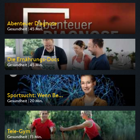
am 11.08.2026, 20:15
Abenteuer Diagnose
Gesundheit | 45 Min.
Ausgestrahlt von HR
am 10.08.2026, 20:15
Die Ernährungs-Docs
Gesundheit | 45 Min.
Ausgestrahlt von SR Fernsehen
am 12.08.2026, 21:00
Sportsucht: Wenn Be...
Gesundheit | 20 Min.
Ausgestrahlt von ZDF neo
am 09.08.2026, 06:55
Tele-Gym
Gesundheit | 15 Min.