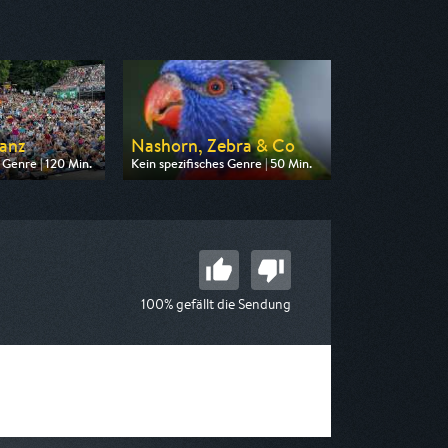
Banz
Nashorn, Zebra & Co
 Genre | 120 Min.
Kein spezifisches Genre | 50 Min.
n BR
Ausgestrahlt von BR
22:45
am 10.08.2026, 06:30
100% gefällt die Sendung