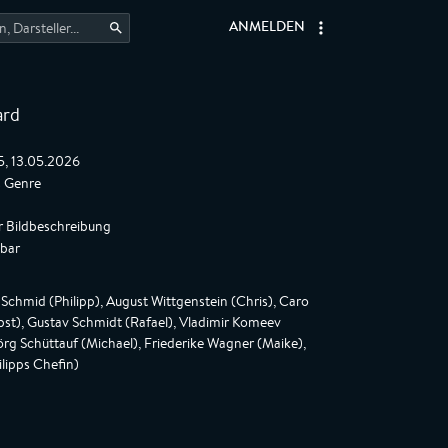
ANMELDEN
ard
5, 13.05.2026
s Genre
r Bildbeschreibung
gbar
i Schmid (Philipp), August Wittgenstein (Chris), Caro
bst), Gustav Schmidt (Rafael), Vladimir Komeev
rg Schüttauf (Michael), Friederike Wagner (Maike),
ilipps Chefin)