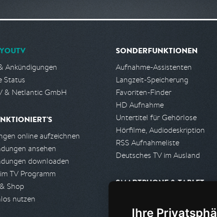
YOUTV
SONDERFUNKTIONEN
& Ankündigungen
Aufnahme-Assistenten
e Status
Langzeit-Speicherung
 & Netlantic GmbH
Favoriten-Finder
HD Aufnahme
Untertitel für Gehörlose
NKTIONIERT'S
Hörfilme, Audiodeskription
gen online aufzeichnen
RSS Aufnahmeliste
ndungen ansehen
Deutsches TV im Ausland
ndungen downloaden
 im TV Programm
SMARTPHONE & TABLET
 & Shop
los nutzen
iPhone, iPad App
Ihre Privatsphä
Android App