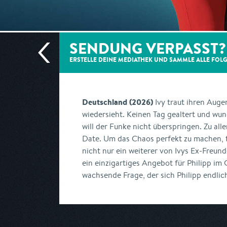
SENDUNG VERPASST?
ERSTELLE DEINE MEDIATHEK UND SAMMLE ALLE
FOL
Deutschland (2026)
Ivy traut ihren Augen
wiedersieht. Keinen Tag gealtert und wu
will der Funke nicht überspringen. Zu all
Date. Um das Chaos perfekt zu machen, tri
nicht nur ein weiterer von Ivys Ex-Freun
ein einzigartiges Angebot für Philipp im
wachsende Frage, der sich Philipp endlich