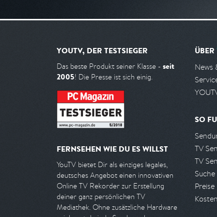
YOUTV, DER TESTSIEGER
ÜBER
seit
Das beste Produkt seiner Klasse -
News 
2005
! Die Presse ist sich einig.
Servic
YOUTV
SO FU
Sendun
TV Se
FERNSEHEN WIE DU ES WILLST
TV Se
YouTV bietet Dir als einziges legales,
Suche
deutsches Angebot einen innovativen
Preise
Online TV Rekorder zur Erstellung
deiner ganz persönlichen TV
Kosten
Mediathek. Ohne zusätzliche Hardware