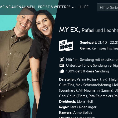
MEINE
AUFNAHMEN
PREISE &
WEITERES
HILFE
Rafael und Leonh
MY EX
,
Sendezeit:
21:40 - 22:2
Genre:
Kein spezifische
Hörfilm, Sendung mit akustische
Untertitel für die Sendung verfü
100% gefällt diese Sendung
Darsteller:
Palina Rojinski (Ivy), Helg
Cult (Flo), Max Schimmelpfennig (Jo
(Leonhard), Alli Neumann (Emma), Jö
Ceci Chuh (Elara), Rita Feldmeier (Ph
Drehbuch:
Elena Hell
Regie:
Tarek Roehlinger
Kamera:
Anne Bolick