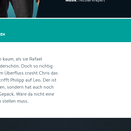
Musik:
Nicolai Krepart
GEN
 kaum, als sie Rafael
nderschön. Doch so richtig
em Überfluss crasht Chris das
fft Philipp auf Leo. Der ist
den, sondern hat auch noch
 Gepäck. Wäre da nicht eine
 stellen muss.