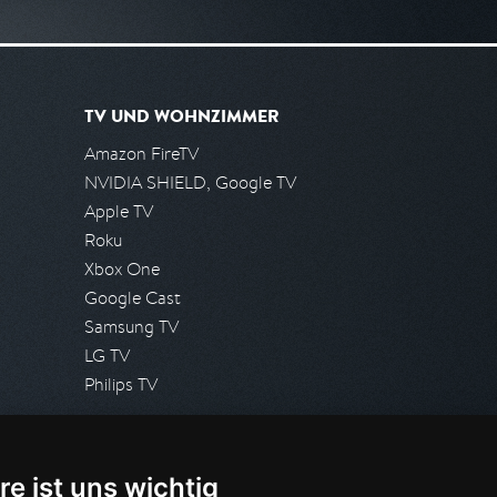
TV UND WOHNZIMMER
Amazon FireTV
NVIDIA SHIELD, Google TV
Apple TV
Roku
Xbox One
Google Cast
Samsung TV
LG TV
Philips TV
PRESSE
re ist uns wichtig
Presseanfrage stellen