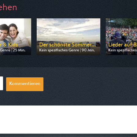
ehen
r & Kids
Der schönste Sommer...
Lieder auf 
 Genre | 25 Min.
Kein spezifisches Genre | 90 Min.
Kein spezifisches
n ARD
Ausgestrahlt von MDR
Ausgestrahlt vo
06:20
am 09.08.2026, 20:15
am 10.08.2026, 
Kommentieren