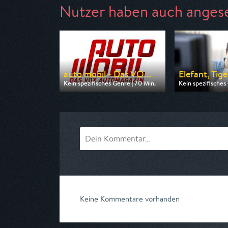
Nutzer haben auch anges
auto mobil - Das VO...
Elefant, Tige
Kein spezifisches Genre | 70 Min.
Kein spezifisches
Ausgestrahlt von VOX
Ausgestrahlt vo
am 09.08.2026, 17:00
am 08.08.2026, 
Keine Kommentare vorhanden