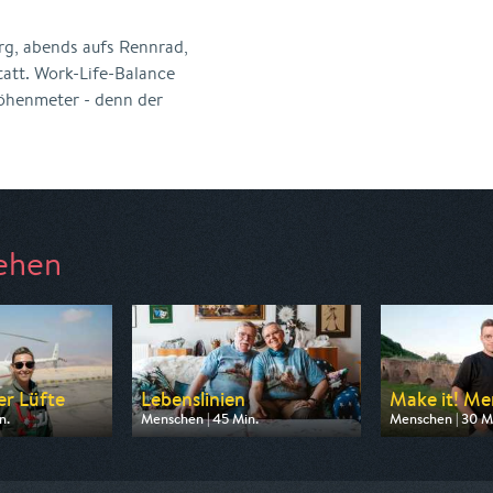
g, abends aufs Rennrad,
att. Work-Life-Balance
Höhenmeter - denn der
ehen
er Lüfte
Lebenslinien
Make it! Men
n.
Menschen | 45 Min.
Menschen | 30 M
arte
Ausgestrahlt von BR
Ausgestrahlt vo
05:40
am 10.08.2026, 22:00
am 11.08.2026, 