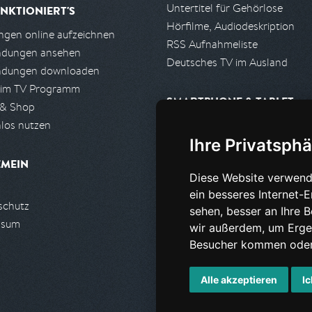
Untertitel für Gehörlose
NKTIONIERT'S
Hörfilme, Audiodeskription
gen online aufzeichnen
RSS Aufnahmeliste
ndungen ansehen
Deutsches TV im Ausland
ndungen downloaden
 im TV Programm
SMARTPHONE & TABLET
 & Shop
los nutzen
iPhone, iPad App
Ihre Privatsphä
Android App
EMEIN
Diese Website verwend
PARTNER
ein besseres Internet-
schutz
Partnerliste
sehen, besser an Ihre 
ssum
Partner werden
wir außerdem, um Erge
Besucher kommen oder 
Alle akzeptieren
Ic