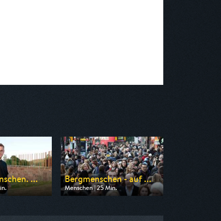
schen. ...
Bergmenschen - auf ...
in.
Menschen | 25 Min.
n HR
Ausgestrahlt von ARD alpha
22:00
am 12.08.2026, 12:00