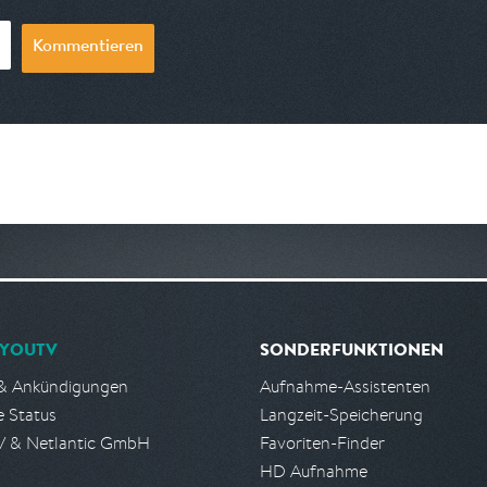
Kommentieren
YOUTV
SONDERFUNKTIONEN
& Ankündigungen
Aufnahme-Assistenten
e Status
Langzeit-Speicherung
 & Netlantic GmbH
Favoriten-Finder
HD Aufnahme