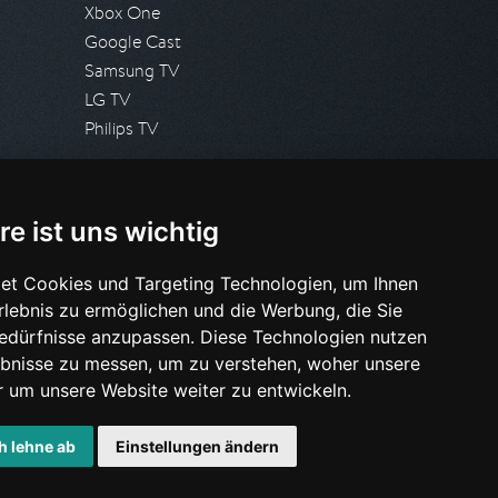
Xbox One
Google Cast
Samsung TV
LG TV
Philips TV
PRESSE
re ist uns wichtig
Presseanfrage stellen
Pressespiegel
et Cookies und Targeting Technologien, um Ihnen
Erlebnis zu ermöglichen und die Werbung, die Sie
HILFE & SUPPORT
Bedürfnisse anzupassen. Diese Technologien nutzen
Häufig gestellte Fragen
bnisse zu messen, um zu verstehen, woher unsere
Anfrage stellen
um unsere Website weiter zu entwickeln.
h lehne ab
Einstellungen ändern