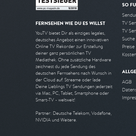
SO FU
Sendun
TV Se
FERNSEHEN WIE DU ES WILLST
TV Se
YouTV bietet Dir als einziges legales,
Suche
deutsches Angebot einen innovativen
Preise
Online TV Rekorder zur Erstellung
deiner ganz persönlichen TV
Kosten
Mediathek. Ohne zusätzliche Hardware
zeichnest du jede Sendung des
ALLG
deutschen Fernsehens nach Wunsch in
der Cloud auf. Streame oder lade
AGB
Deine Lieblings TV Sendungen jederzeit
Daten
via Mac, PC, Tablet, Smartphone oder
Impre
Smart-TV - weltweit!
Partner: Deutsche Telekom, Vodafone,
NVIDIA und Weitere.