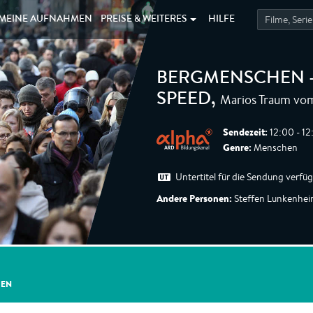
MEINE
AUFNAHMEN
PREISE &
WEITERES
HILFE
BERGMENSCHEN -
Marios Traum vo
SPEED
,
Sendezeit:
12:00 - 12
Genre:
Menschen
Untertitel für die Sendung verfü
Andere Personen:
Steffen Lunkenhei
GEN