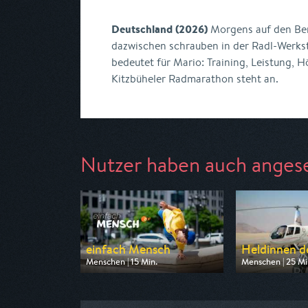
Deutschland (2026)
Morgens auf den Ber
dazwischen schrauben in der Radl-Werkst
bedeutet für Mario: Training, Leistung, 
Kitzbüheler Radmarathon steht an.
Nutzer haben auch anges
einfach Mensch
Heldinnen d
Menschen | 15 Min.
Menschen | 25 Mi
Ausgestrahlt von ZDF
Ausgestrahlt von 
am 08.08.2026, 12:00
am 09.08.2026, 