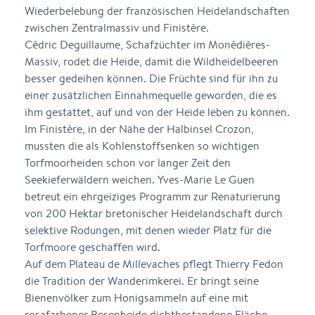
Wiederbelebung der französischen Heidelandschaften
zwischen Zentralmassiv und Finistère.
Cédric Deguillaume, Schafzüchter im Monédières-
Massiv, rodet die Heide, damit die Wildheidelbeeren
besser gedeihen können. Die Früchte sind für ihn zu
einer zusätzlichen Einnahmequelle geworden, die es
ihm gestattet, auf und von der Heide leben zu können.
Im Finistère, in der Nähe der Halbinsel Crozon,
mussten die als Kohlenstoffsenken so wichtigen
Torfmoorheiden schon vor langer Zeit den
Seekieferwäldern weichen. Yves-Marie Le Guen
betreut ein ehrgeiziges Programm zur Renaturierung
von 200 Hektar bretonischer Heidelandschaft durch
selektive Rodungen, mit denen wieder Platz für die
Torfmoore geschaffen wird.
Auf dem Plateau de Millevaches pflegt Thierry Fedon
die Tradition der Wanderimkerei. Er bringt seine
Bienenvölker zum Honigsammeln auf eine mit
rosafarbener Besenheide dichtbestandene Fläche.